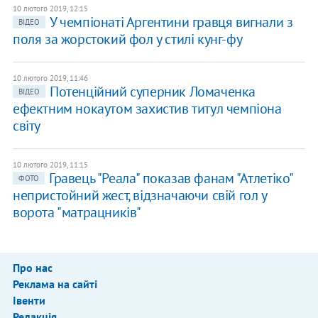
10 лютого 2019, 12:15
У чемпіонаті Аргентини гравця вигнали з
ВІДЕО
поля за жорстокий фол у стилі кунг-фу
10 лютого 2019, 11:46
Потенційний суперник Ломаченка
ВІДЕО
ефектним нокаутом захистив титул чемпіона
світу
10 лютого 2019, 11:15
Гравець "Реала" показав фанам "Атлетіко"
ФОТО
непристойний жест, відзначаючи свій гол у
ворота "матрацників"
Про нас
Реклама на сайті
Івенти
Редакція