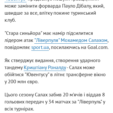
може замінити форварда Пауло Дібалу, який,
швидше за все, влітку покине туринський
клуб.
"Стара синьйора" має намір підсилитися
лідером атак
"Ліверпуля" Мохамедом Салахом
,
повідомляє
sport.ua
, посилаючись на Goal.com.
Як стверджує видання, створення ударного
тандему
Криштіану Роналду
- Салах може
обійтися "Ювентусу" в літнє трансферне вікно
у 200 млн євро.
Цього сезону Салах забив 20 м'ячів і віддав 8
гольових передач у 34 матчах за "Ліверпуль" у
всіх турнірах.