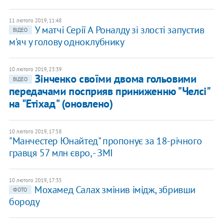
11 лютого 2019, 11:48
У матчі Серії А Роналду зі злості запустив
ВІДЕО
м'яч у голову одноклубнику
10 лютого 2019, 23:39
Зінченко своїми двома гольовими
ВІДЕО
передачами посприяв приниженню "Челсі"
на "Етіхад" (оновлено)
10 лютого 2019, 17:58
"Манчестер Юнайтед" пропонує за 18-річного
гравця 57 млн євро, - ЗМІ
10 лютого 2019, 17:35
Мохамед Салах змінив імідж, збривши
ФОТО
бороду