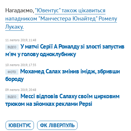
Нагадаємо,
"Ювентус" також цікавиться
нападником "Манчестера Юнайтед" Ромелу
Лукаку.
11 лютого 2019, 11:48
У матчі Серії А Роналду зі злості запустив
ВІДЕО
м'яч у голову одноклубнику
10 лютого 2019, 17:35
Мохамед Салах змінив імідж, збривши
ФОТО
бороду
09 лютого 2019, 20:48
Мессі відповів Салаху своїм цирковим
ВІДЕО
трюком на зйомках реклами Pepsi
ЮВЕНТУС
ФК ЛІВЕРПУЛЬ