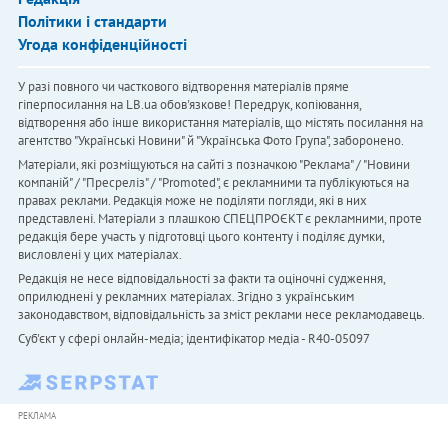
Політики і стандарти
Угода конфіденційності
У разі повного чи часткового відтворення матеріалів пряме
гіперпосилання на LB.ua обов'язкове! Передрук, копіювання,
відтворення або інше використання матеріалів, що містять посилання на
агентство "Українськi Новини" й "Українська Фото Група", заборонено.
Матеріали, які розміщуються на сайті з позначкою "Реклама" / "Новини
компаній" / "Пресреліз" / "Promoted", є рекламними та публікуються на
правах реклами. Редакція може не поділяти погляди, які в них
представлені. Матеріали з плашкою СПЕЦПРОЄКТ є рекламними, проте
редакція бере участь у підготовці цього контенту і поділяє думки,
висловлені у цих матеріалах.
Редакція не несе відповідальності за факти та оціночні судження,
оприлюднені у рекламних матеріалах. Згідно з українським
законодавством, відповідальність за зміст реклами несе рекламодавець.
Cуб'єкт у сфері онлайн-медіа; ідентифікатор медіа - R40-05097
РЕКЛАМА