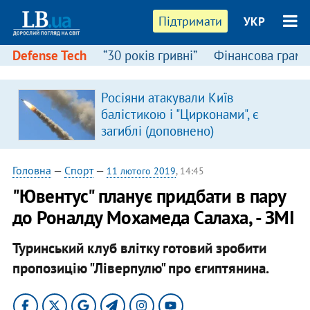
Підтримати
УКР
Defense Tech
“30 років гривні”
Фінансова грамо
:
Росіяни атакували Київ
балістикою і "Цирконами", є
загиблі (доповнено)
Головна
—
Спорт
—
11 лютого 2019
, 14:45
"Ювентус" планує придбати в пару
до Роналду Мохамеда Салаха, - ЗМІ
Туринський клуб влітку готовий зробити
пропозицію "Ліверпулю" про єгиптянина.