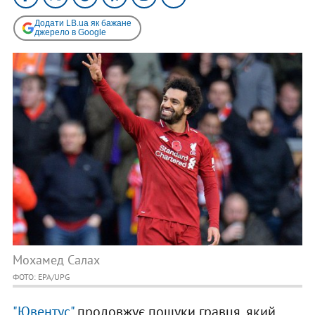
Додати LB.ua як бажане
джерело в Google
Мохамед Салах
ФОТО: EPA/UPG
"Ювентус"
продовжує пошуки гравця, який