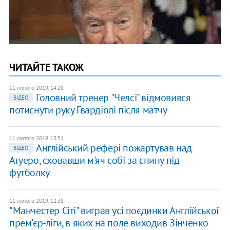
ЧИТАЙТЕ ТАКОЖ
11 лютого 2019, 14:28
Головний тренер "Челсі" відмовився
ВІДЕО
потиснути руку Гвардіолі після матчу
11 лютого 2019, 13:51
Англійський рефері пожартував над
ВІДЕО
Агуеро, сховавши м'яч собі за спину під
футболку
11 лютого 2019, 12:38
"Манчестер Сіті" виграв усі поєдинки Англійської
прем'єр-ліги, в яких на поле виходив Зінченко