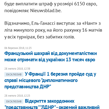
буде виплатити штраф у розмірі 6150 євро,
повідомляє Nieuwsblad.be.
Відзначимо, Ель-Ганассі виступає за «Нант» з
літа минулого року, на його рахунку 16 матчів
у всіх турнірах, без забитих голів.
06 березня 2018, 11:25
Французький шахрай від документалістики
може отримати від українки 13 тисяч євро
28 лютого 2018, 12:38
У Франції 1 березня пройде суд у
ЕКСКЛЮЗИВ
справі місцевого "дипломатичного
представництва ДНР"
28 лютого 2018, 12:25
Відкриття закордонних
ЕКСКЛЮЗИВ
"представництв" "ЛДНР" - окремий важливий