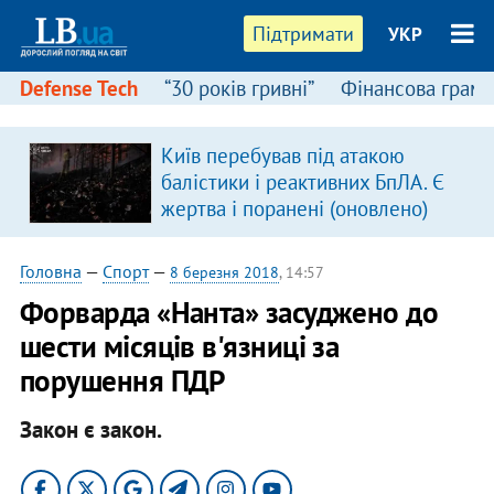
Підтримати
УКР
Defense Tech
“30 років гривні”
Фінансова грамо
Київ перебував під атакою
балістики і реактивних БпЛА. Є
жертва і поранені (оновлено)
Головна
—
Спорт
—
8 березня 2018
, 14:57
Форварда «Нанта» засуджено до
шести місяців в'язниці за
порушення ПДР
Закон є закон.