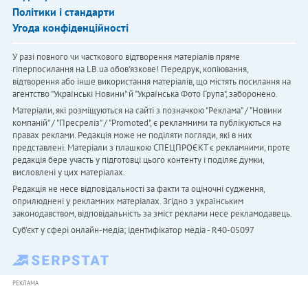
Політики і стандарти
Угода конфіденційності
У разі повного чи часткового відтворення матеріалів пряме
гіперпосилання на LB.ua обов'язкове! Передрук, копіювання,
відтворення або інше використання матеріалів, що містять посилання на
агентство "Українськi Новини" й "Українська Фото Група", заборонено.
Матеріали, які розміщуються на сайті з позначкою "Реклама" / "Новини
компаній" / "Пресреліз" / "Promoted", є рекламними та публікуються на
правах реклами. Редакція може не поділяти погляди, які в них
представлені. Матеріали з плашкою СПЕЦПРОЄКТ є рекламними, проте
редакція бере участь у підготовці цього контенту і поділяє думки,
висловлені у цих матеріалах.
Редакція не несе відповідальності за факти та оціночні судження,
оприлюднені у рекламних матеріалах. Згідно з українським
законодавством, відповідальність за зміст реклами несе рекламодавець.
Cуб'єкт у сфері онлайн-медіа; ідентифікатор медіа - R40-05097
РЕКЛАМА