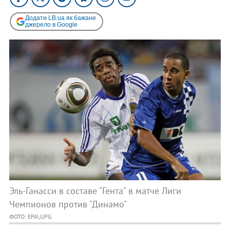
Додати LB.ua як бажане
джерело в Google
Эль-Ганасси в составе "Гента" в матче Лиги
Чемпионов против "Динамо"
ФОТО: EPA\UPG