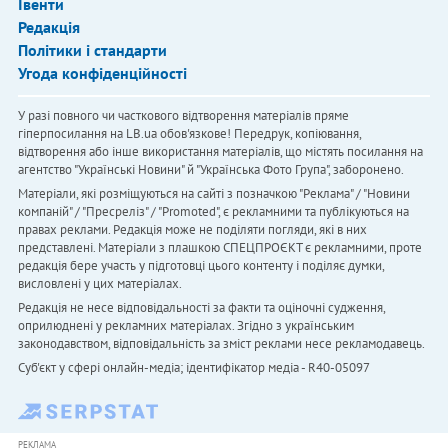
Івенти
Редакція
Політики і стандарти
Угода конфіденційності
У разі повного чи часткового відтворення матеріалів пряме
гіперпосилання на LB.ua обов'язкове! Передрук, копіювання,
відтворення або інше використання матеріалів, що містять посилання на
агентство "Українськi Новини" й "Українська Фото Група", заборонено.
Матеріали, які розміщуються на сайті з позначкою "Реклама" / "Новини
компаній" / "Пресреліз" / "Promoted", є рекламними та публікуються на
правах реклами. Редакція може не поділяти погляди, які в них
представлені. Матеріали з плашкою СПЕЦПРОЄКТ є рекламними, проте
редакція бере участь у підготовці цього контенту і поділяє думки,
висловлені у цих матеріалах.
Редакція не несе відповідальності за факти та оціночні судження,
оприлюднені у рекламних матеріалах. Згідно з українським
законодавством, відповідальність за зміст реклами несе рекламодавець.
Cуб'єкт у сфері онлайн-медіа; ідентифікатор медіа - R40-05097
РЕКЛАМА