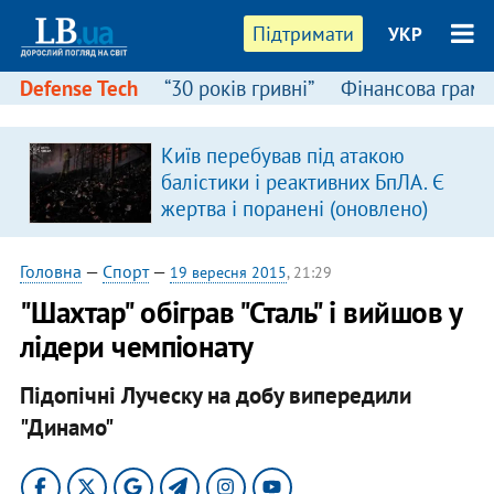
Підтримати
УКР
Defense Tech
“30 років гривні”
Фінансова грамо
Київ перебував під атакою
балістики і реактивних БпЛА. Є
жертва і поранені (оновлено)
Головна
—
Спорт
—
19 вересня 2015
, 21:29
"Шахтар" обіграв "Сталь" і вийшов у
лідери чемпіонату
Підопічні Луческу на добу випередили
"Динамо"