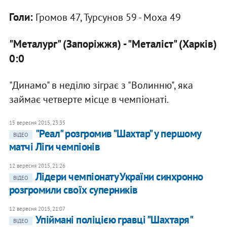
Голи:
Громов 47, Турсунов 59 - Моха 49
"Металург" (Запоріжжя) - "Металіст" (Харків)
0:0
"Динамо" в неділю зіграє з "Волинню", яка
займає четверте місце в чемпіонаті.
15 вересня 2015, 23:35
"Реал" розгромив "Шахтар" у першому
ВІДЕО
матчі Ліги чемпіонів
12 вересня 2015, 21:26
Лідери чемпіонату України синхронно
ВІДЕО
розгромили своїх суперників
12 вересня 2015, 21:07
Упіймані поліцією гравці "Шахтаря"
ВІДЕО