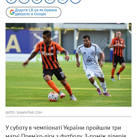
Додати LB.ua як бажане
джерело в Google
ФОТО: SHAKHTAR.COM
У суботу в чемпіонаті України пройшли три
матчі Прем'єр-ліги з футболу. З-поміж лідерів