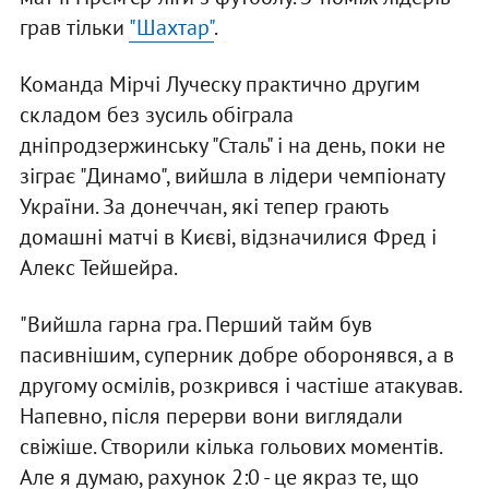
грав тільки
"Шахтар"
.
Команда Мірчі Луческу практично другим
складом без зусиль обіграла
дніпродзержинську "Сталь" і на день, поки не
зіграє "Динамо", вийшла в лідери чемпіонату
України. За донеччан, які тепер грають
домашні матчі в Києві, відзначилися Фред і
Алекс Тейшейра.
"Вийшла гарна гра. Перший тайм був
пасивнішим, суперник добре оборонявся, а в
другому осмілів, розкрився і частіше атакував.
Напевно, після перерви вони виглядали
свіжіше. Створили кілька гольових моментів.
Але я думаю, рахунок 2:0 - це якраз те, що