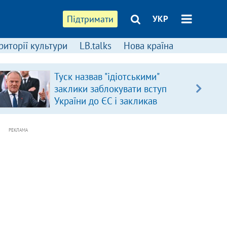
Підтримати
УКР
риторії культури
LB.talks
Нова країна
Туск назвав "ідіотськими"
заклики заблокувати вступ
України до ЄС і закликав
припинити антиукраїнську
риторику
РЕКЛАМА