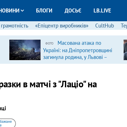
НОВИНИ
БЛОГИ
ДОСЬЄ
LB.LIVE
 грамотність
«Епіцентр виробників»
CultHub
Те
Масована атака по
ФОТО
Україні: на Дніпропетровщині
загинула родина, у Львові –
удар по багатоповерхівках
(доповнюється)
азки в матчі з "Лаціо" на
аці
 бажане
e