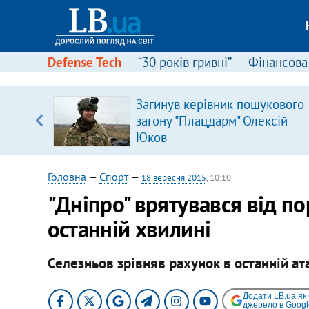
Defense Tech
“30 років гривні”
Фінансова
серця
Загинув керівник пошукового
 кави
загону "Плацдарм" Олексій
Юков
Головна
—
Спорт
—
18 вересня 2015
, 10:10
"Дніпро" врятувався від пор
останній хвилині
Селезньов зрівняв рахунок в останній ат
Додати LB.ua як
джерело в Googl