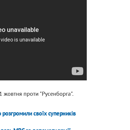
1 жовтня проти "Русенборга".
 розгромили своїх суперників