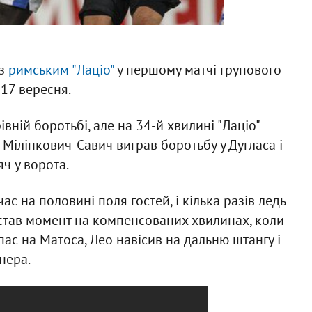
 з
римським "Лаціо"
у першому матчі групового
 17 вересня.
вній боротьбі, але на 34-й хвилині "Лаціо"
й Мілінкович-Савич виграв боротьбу у Дугласа і
ч у ворота.
ас на половині поля гостей, і кілька разів ледь
 став момент на компенсованих хвилинах, коли
пас на Матоса, Лео навісив на дальню штангу і
нера.