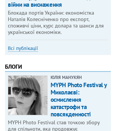
війни на виснаження
Блокада портів України: економістка
Наталія Колесніченко про експорт,
споживчі ціни, курс долара та шанси для
української економіки.
Всі публікації
БЛОГИ
ЮЛІЯ МАНУКЯН
MYPH Photo Festival у
Миколаєві:
осмислення
катастрофи та
повсякденності
MYPH Photo Festival став точкою збору
для спільноти, яка продовжує