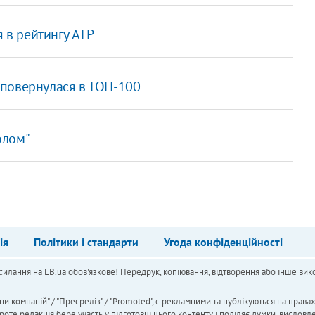
я в рейтингу ATP
 повернулася в ТОП-100
олом"
ія
Політики і стандарти
Угода конфіденційності
силання на LB.ua обов'язкове! Передрук, копіювання, відтворення або інше вико
ни компаній" / "Пресреліз" / "Promoted", є рекламними та публікуються на права
 редакція бере участь у підготовці цього контенту і поділяє думки, висловле