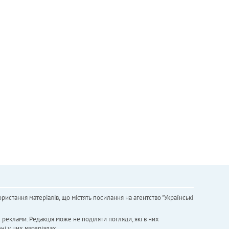
ристання матеріалів, що містять посилання на агентство "Українськi
х реклами. Редакція може не поділяти погляди, які в них
ні у цих матеріалах.