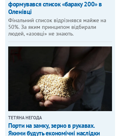
формувався список «бараку 200» в
Оленівці
Фінальний список відрізнявся майже на
50%. За яким принципом відбирали
людей, «азовці» не знають.
ТЕТЯНА НЕГОДА
Порти на замку, зерно в рукавах.
Якими будуть економічні наслідки