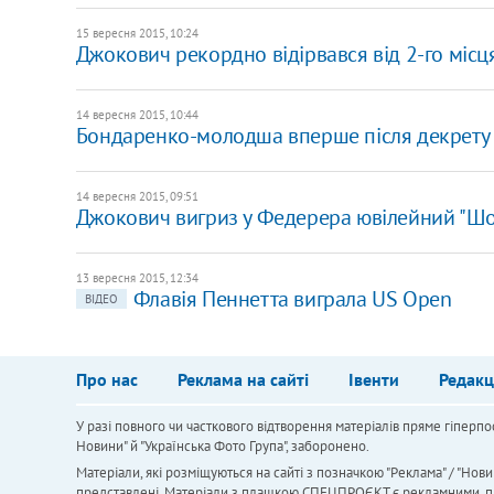
15 вересня 2015, 10:24
Джокович рекордно відірвався від 2-го місц
14 вересня 2015, 10:44
Бондаренко-молодша вперше після декрету
14 вересня 2015, 09:51
Джокович вигриз у Федерера ювілейний "Ш
13 вересня 2015, 12:34
Флавія Пеннетта виграла US Open
ВІДЕО
Про нас
Реклама на сайті
Івенти
Редакц
У разі повного чи часткового відтворення матеріалів пряме гіперпо
Новини" й "Українська Фото Група", заборонено.
Матеріали, які розміщуються на сайті з позначкою "Реклама" / "Нови
представлені. Матеріали з плашкою СПЕЦПРОЄКТ є рекламними, проте