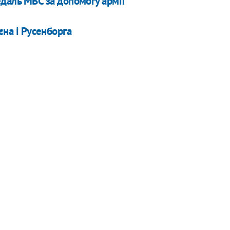
даль МВС за допомогу армії
єна і Русенборга