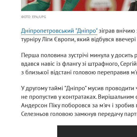
ФОТО: EPA/UPG
Дніпропетровський "Дніпро"
зіграв внічию
турніру Ліги Європи, який відбувся ввечері
Перша половина зустрічі минула у досить рі
вдався навіс із флангу зі штрафного, Сергі
з близької відстані головою переправив м'я
У другому таймі "Дніпро" мусив проводити ч
не пропустив у контратаках. Вирішальним
Андерсон Піку поборовся за м'яч і зробив 
Селезньов головою замкнув передачу парт