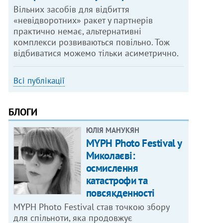
Вільних засобів для відбиття
«невідворотних» ракет у партнерів
практично немає, альтернативні
комплекси розвиваються повільно. Тож
відбиватися можемо тільки асиметрично.
Всі публікації
БЛОГИ
ЮЛІЯ МАНУКЯН
MYPH Photo Festival у
Миколаєві:
осмислення
катастрофи та
повсякденності
MYPH Photo Festival став точкою збору
для спільноти, яка продовжує