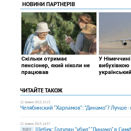
ЧИТАЙТЕ ТАКОЖ
22 травня 2013, 15:15
Челябинский "Харламов": "Динамо"? Лучше -
22 травня 2013, 14:57
Шебек: Годулян "убил" "Динамо" в Си
ВІДЕО