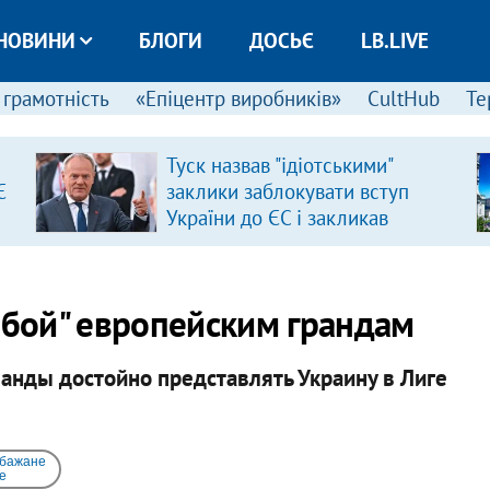
НОВИНИ
БЛОГИ
ДОСЬЄ
LB.LIVE
 грамотність
«Епіцентр виробників»
CultHub
Те
Туск назвав "ідіотськими"
Є
заклики заблокувати вступ
України до ЄС і закликав
припинити антиукраїнську
риторику
 бой" европейским грандам
анды достойно представлять Украину в Лиге
 бажане
e