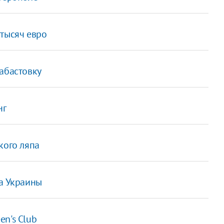
 тысяч евро
абастовку
нг
кого ляпа
ка Украины
en's Club