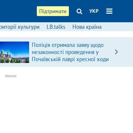
Підтримати
УКР
риторії культури
LB.talks
Нова країна
Поліція отримала заяву щодо
незаконності проведення у
Почаївській лаврі хресної ходи
РЕКЛАМА