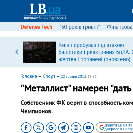
Defense Tech
“30 років гривні”
Фінансова
Київ перебував під атакою
балістики і реактивних БпЛА. 
жертва і поранені (оновлено)
Головна
—
Спорт
—
22 травня 2013
, 15:31
"Металлист" намерен "дать
Собственник ФК верит в способность ком
Чемпионов.
Додати LB.ua як
джерело в Googl