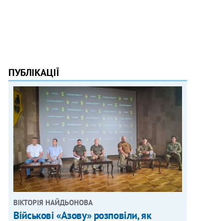
ПУБЛІКАЦІЇ
ВІКТОРІЯ НАЙДЬОНОВА
Військові «Азову» розповіли, як