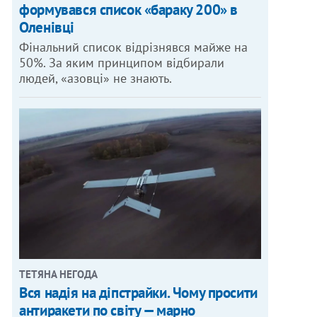
формувався список «бараку 200» в
Оленівці
Фінальний список відрізнявся майже на
50%. За яким принципом відбирали
людей, «азовці» не знають.
ТЕТЯНА НЕГОДА
Вся надія на діпстрайки. Чому просити
антиракети по світу — марно