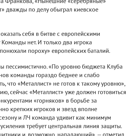
ма Франкова, «Нынешние «серебряные»
т» дважды по делу обыграл киевское
оказать себя в битве с европейскими
 Команды нет. И только два игрока
«понюхали пороху» европейских баталий.
ны пессимистично. «По уровню бюджета Клуба
нов команды гораздо беднее и слабо
ь, что «Металлист» не готов к такому уровню»,
ию, сейчас «Металлист» уже должен готовиться
онкурентами «горняков» в борьбе за
чно крепких игроков и звезд вполне
 сезону и ЛЧ команда удивит как минимум
 усиления требует центральная линия защиты.
итники и, возможно, нападающий», — отметил