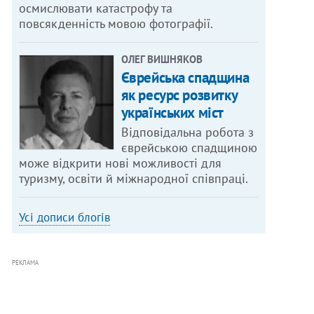
осмислювати катастрофу та
повсякденність мовою фотографії.
ОЛЕГ ВИШНЯКОВ
Єврейська спадщина
як ресурс розвитку
українських міст
Відповідальна робота з
єврейською спадщиною
може відкрити нові можливості для
туризму, освіти й міжнародної співпраці.
Усі дописи блогів
РЕКЛАМА