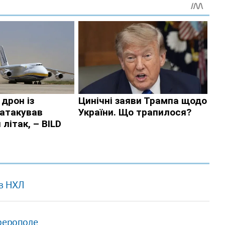
 в НХЛ
мферополе