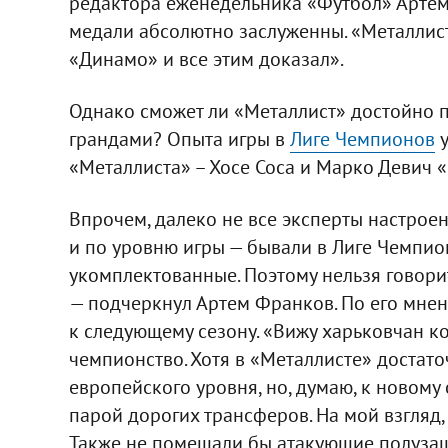
редактора еженедельника «Футбол» Арте
медали абсолютно заслуженны. «Металлис
«Динамо» и все этим доказал».
Однако сможет ли «Металлист» достойно п
грандами? Опыта игры в
Лиге Чемпионов
у
«Металлиста» – Хосе Соса и Марко Девич 
Впрочем, далеко не все эксперты настрое
и по уровню игры — бывали в Лиге Чемпио
укомплектованные. Поэтому нельзя говорит
— подчеркнул Артем Франков. По его мнен
к следующему сезону. «Вижу харьковчан к
чемпионство. Хотя в «Металлисте» достато
европейского уровня, но, думаю, к новому
парой дорогих трансферов. На мой взгляд,
Также не помешали бы атакующие полузащ