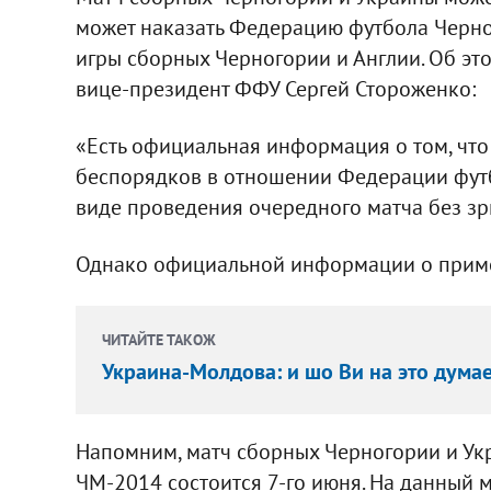
может наказать Федерацию футбола Черно
игры сборных Черногории и Англии. Об это
вице-президент ФФУ Сергей Стороженко:
«Есть официальная информация о том, чт
беспорядков в отношении Федерации футб
виде проведения очередного матча без зр
Однако официальной информации о примен
ЧИТАЙТЕ ТАКОЖ
Украина-Молдова: и шо Ви на это думае
Напомним, матч сборных Черногории и Ук
ЧМ-2014 состоится 7-го июня. На данный 