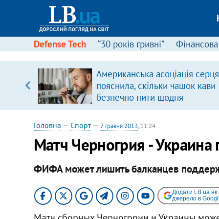
Defense Tech
“30 років гривні”
Фінансова
вив про
Американська асоціація серця
боку
пояснила, скільки чашок кави
безпечно пити щодня
Головна
—
Спорт
—
7 травня 2013
, 11:24
Матч Черногрия - Украина 
ФИФА может лишить балканцев поддерж
Додати LB.ua як
джерело в Googl
Матч сборных Черногории и Украины може