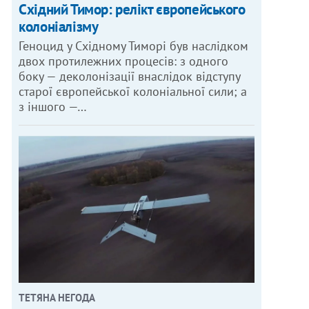
Східний Тимор: релікт європейського
колоніалізму
Геноцид у Східному Тиморі був наслідком
двох протилежних процесів: з одного
боку — деколонізації внаслідок відступу
старої європейської колоніальної сили; а
з іншого —…
ТЕТЯНА НЕГОДА