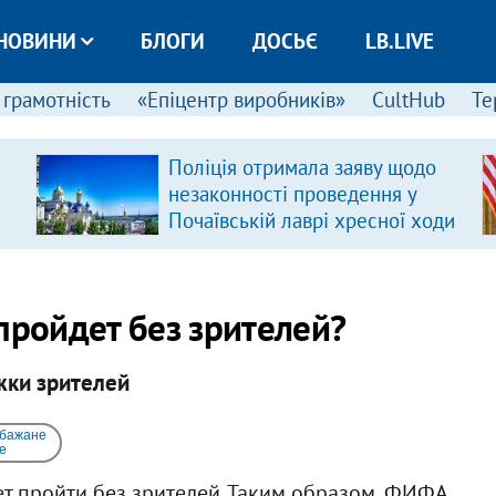
НОВИНИ
БЛОГИ
ДОСЬЄ
LB.LIVE
 грамотність
«Епіцентр виробників»
CultHub
Те
Поліція отримала заяву щодо
незаконності проведення у
Почаївській лаврі хресної ходи
пройдет без зрителей?
ки зрителей
 бажане
e
т пройти без зрителей. Таким образом, ФИФА