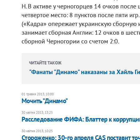
Н. В активе у черногорцев 14 очков после
четвертое место: 8 пунктов после пяти иг
(«Кадра» опережает украинскую сборную и
занимает сборная Англии: 12 очков в шест
сборной Черногории со счетом 2:0.
ЧИТАЙТЕ ТАКОЖ
"Фанаты "Динамо" наказаны за Хайль Ги
01 травня 2013, 10:00
Мочить "Динамо"
30 квітня 2013, 13:25
Расследование ФИФА: Блаттер к коррупци
30 квітня 2013, 10:25
Стороженко: 30-го апреля CAS поставит точ