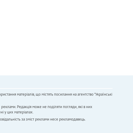
ристання матеріалів, що містять посилання на агентство "Українськi
х реклами. Редакція може не поділяти погляди, які в них
ні у цих матеріалах.
повідальність за зміст реклами несе рекламодавець.