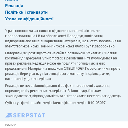
Редакція
Політики і стандарти
Угода конфіденційності
У разі повного чи часткового відтворення матеріалів пряме
гіперпосилання на LB.ua обов'язкове! Передрук, копіювання,
відтворення або інше використання матеріалів, що містять посилання на
агентство "Українськi Новини" й "Українська Фото Група", заборонено.
Матеріали, які розміщуються на сайті з позначкою "Реклама" / "Новини
компаній" / "Пресреліз" / "Promoted", є рекламними та публікуються на
правах реклами. Редакція може не поділяти погляди, які в них
представлені. Матеріали з плашкою СПЕЦПРОЄКТ є рекламними, проте
редакція бере участь у підготовці цього контенту і поділяє думки,
висловлені у цих матеріалах.
Редакція не несе відповідальності за факти та оціночні судження,
оприлюднені у рекламних матеріалах. Згідно з українським
законодавством, відповідальність за зміст реклами несе рекламодавець.
Cуб'єкт у сфері онлайн-медіа; ідентифікатор медіа - R40-05097
РЕКЛАМА