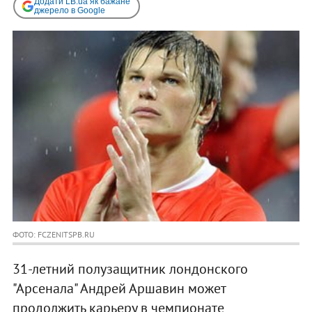
Додати LB.ua як бажане
джерело в Google
ФОТО: FCZENITSPB.RU
31-летний полузащитник лондонского
"Арсенала" Андрей Аршавин может
продолжить карьеру в чемпионате