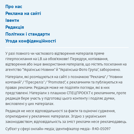
Про нас
Реклама на сайті
Івенти
Редакція
Політики і стандарти
Угода конфіденційності
У разі повного чи часткового відтворення матеріалів пряме
гіперпосилання на LB.ua обов'язкове! Передрук, копіювання,
відтворення або інше використання матеріалів, що містять посилання на
агентство "Українськi Новини" й "Українська Фото Група", заборонено.
Матеріали, які розміщуються на сайті з позначкою "Реклама" / "Новини
компаній" / "Пресреліз" / "Promoted", є рекламними та публікуються на
правах реклами. Редакція може не поділяти погляди, які в них
представлені. Матеріали з плашкою СПЕЦПРОЄКТ є рекламними, проте
редакція бере участь у підготовці цього контенту і поділяє думки,
висловлені у цих матеріалах.
Редакція не несе відповідальності за факти та оціночні судження,
оприлюднені у рекламних матеріалах. Згідно з українським
законодавством, відповідальність за зміст реклами несе рекламодавець.
Cуб'єкт у сфері онлайн-медіа; ідентифікатор медіа - R40-05097