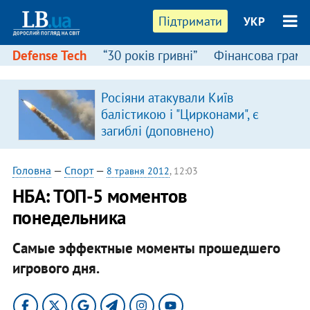
Підтримати
УКР
Defense Tech
“30 років гривні”
Фінансова грамо
Росіяни атакували Київ
в
балістикою і "Цирконами", є
загиблі (доповнено)
Головна
—
Спорт
—
8 травня 2012
, 12:03
НБА: ТОП-5 моментов
понедельника
Самые эффектные моменты прошедшего
игрового дня.