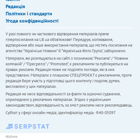
Редакція
Політики і стандарти
Угода конфіденційності
У разі повного чи часткового відтворення матеріалів пряме
гіперпосилання на LB.ua обов'язкове! Передрук, копіювання,
відтворення або інше використання матеріалів, що містять посилання на
агентство "Українськi Новини" й "Українська Фото Група", заборонено.
Матеріали, які розміщуються на сайті з позначкою "Реклама" / "Новини
компаній" / "Пресреліз" / "Promoted", є рекламними та публікуються на
правах реклами. Редакція може не поділяти погляди, які в них
представлені. Матеріали з плашкою СПЕЦПРОЄКТ є рекламними, проте
редакція бере участь у підготовці цього контенту і поділяє думки,
висловлені у цих матеріалах.
Редакція не несе відповідальності за факти та оціночні судження,
оприлюднені у рекламних матеріалах. Згідно з українським
законодавством, відповідальність за зміст реклами несе рекламодавець.
Cуб'єкт у сфері онлайн-медіа; ідентифікатор медіа - R40-05097
РЕКЛАМА