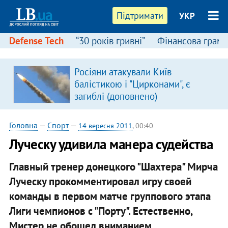
Підтримати
УКР
Defense Tech
“30 років гривні”
Фінансова грамо
Росіяни атакували Київ
балістикою і "Цирконами", є
загиблі (доповнено)
Головна
—
Спорт
—
14 вересня 2011
, 00:40
Луческу удивила манера судейства
Главный тренер донецкого "Шахтера" Мирча
Луческу прокомментировал игру своей
команды в первом матче группового этапа
Лиги чемпионов с "Порту". Естественно,
Мистер не обошел вниманием