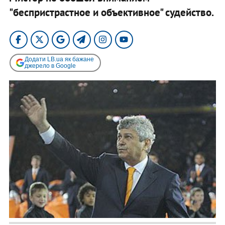
"беспристрастное и объективное" судейство.
Додати LB.ua як бажане
джерело в Google