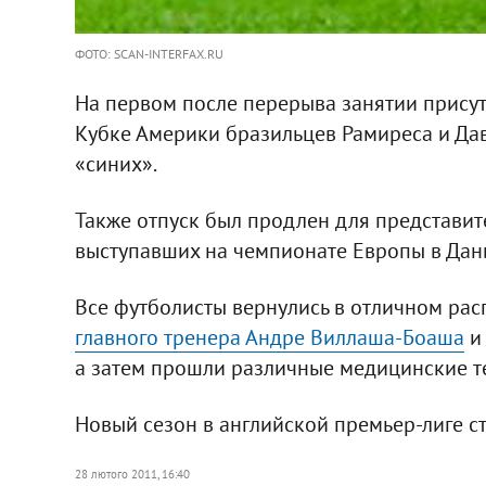
ФОТО: SCAN-INTERFAX.RU
На первом после перерыва занятии прису
Кубке Америки бразильцев Рамиреса и Да
«синих».
Также отпуск был продлен для представи
выступавших на чемпионате Европы в Дан
Все футболисты вернулись в отличном рас
главного тренера Андре Виллаша-Боаша
и 
а затем прошли различные медицинские т
Новый сезон в английской премьер-лиге ста
28 лютого 2011, 16:40