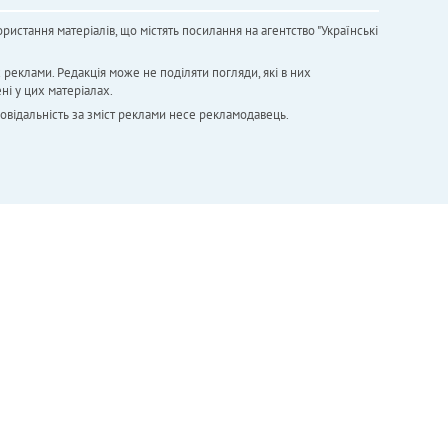
ристання матеріалів, що містять посилання на агентство "Українськi
х реклами. Редакція може не поділяти погляди, які в них
ні у цих матеріалах.
повідальність за зміст реклами несе рекламодавець.