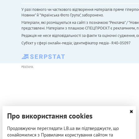
У разі повного чи часткового відтворення матеріалів пряме гіперпо
Новини" й "Українська Фото Група", заборонено.
Матеріали, які розміщуються на сайті з позначкою "Реклама" / "Нови
представлені. Матеріали з плашкою СПЕЦПРОЄКТ є рекламними, проте
Редакція не несе відповідальності за факти та оціночні судження,
Cуб'єкт у сфері онлайн-медіа; ідентифікатор медіа - R40-05097
РЕКЛАМА
Про використання cookies
Продовжуючи переглядати LB.ua ви підтверджуєте, що
ознайомилися з Правилами користування сайтом та