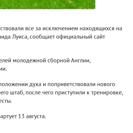
тствовали все за исключением находящихся на
вида Луиса, сообщает официальный сайт
телей молодежной сборной Англии,
ии.
положении духа и поприветствовали нового
его штаб, после чего приступили к тренировке,
есты.
ртует 13 августа.