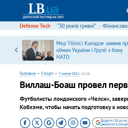
Defense Tech
“30 років гривні”
Фінансова
іцит»
Мер Тбілісі Каладзе заявив п
обман України і Грузії з боку
 далі з
НАТО
Головна
—
Спорт
—
7 липня 2011
, 16:16
Виллаш-Боаш провел перву
Футболисты лондонского «Челси», заверш
Кобхэме, чтобы начать подготовку к ново
Додати LB.ua як
джерело в Googl