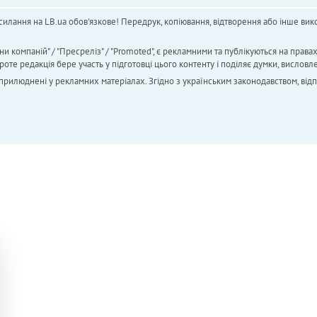
силання на LB.ua обов'язкове! Передрук, копіювання, відтворення або інше вико
ни компаній" / "Пресреліз" / "Promoted", є рекламними та публікуються на права
 редакція бере участь у підготовці цього контенту і поділяє думки, висловле
 оприлюднені у рекламних матеріалах. Згідно з українським законодавством, від