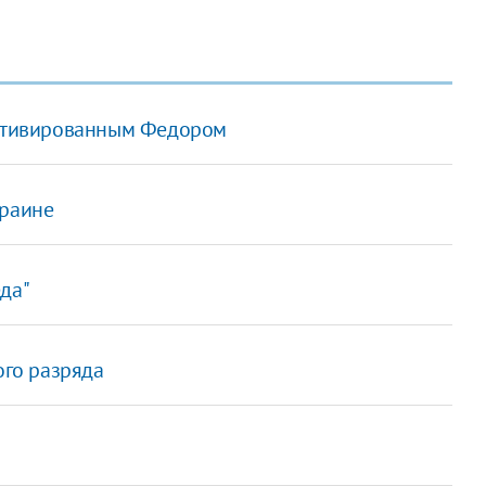
 мотивированным Федором
краине
да"
ого разряда