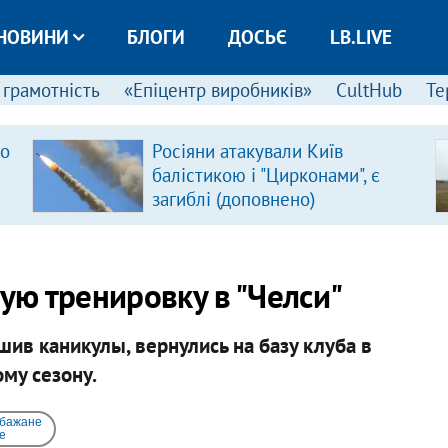
НОВИНИ
БЛОГИ
ДОСЬЄ
LB.LIVE
 грамотність
«Епіцентр виробників»
CultHub
Те
ро
Росіяни атакували Київ
балістикою і "Цирконами", є
загиблі (доповнено)
ю тренировку в "Челси"
ив каникулы, вернулись на базу клуба в
му сезону.
 бажане
e