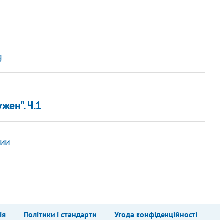
g
жен". Ч.1
ции
ія
Політики і стандарти
Угода конфіденційності