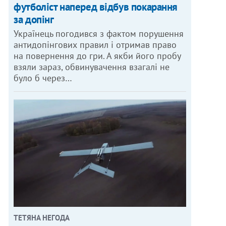
футболіст наперед відбув покарання
за допінг
Українець погодився з фактом порушення
антидопінгових правил і отримав право
на повернення до гри. А якби його пробу
взяли зараз, обвинувачення взагалі не
було б через…
ТЕТЯНА НЕГОДА