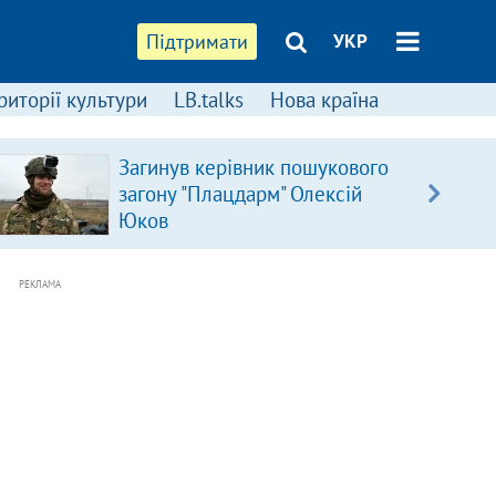
Підтримати
УКР
риторії культури
LB.talks
Нова країна
Загинув керівник пошукового
загону "Плацдарм" Олексій
Юков
РЕКЛАМА