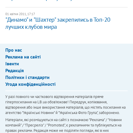
01 квітня 2011, 17:17
"Динамо" и "Шахтер" закрепились в Топ-20
лучших клубов мира
Про нас
Реклама на сайті
Івенти
Редакція
Політики і стандарти
Угода конфіденційності
У разі повного чи часткового відтворення матеріалів пряме
гіперпосилання на LB.ua обов'язкове! Передрук, копіювання,
відтворення або інше використання матеріалів, що містять посилання на
агентство "Українськi Новини" й "Українська Фото Група", заборонено.
Матеріали, які розміщуються на сайті з позначкою "Реклама" / "Новини
компаній" / "Пресреліз" / "Promoted", є рекламними та публікуються на
правах реклами. Редакція може не поділяти погляди, які в них