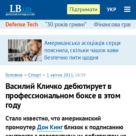
Підтримати
УКР
Defense Tech
“30 років гривні”
Фінансова грамо
Американська асоціація серця
пояснила, скільки чашок кави
безпечно пити щодня
Головна
—
Спорт
—
1 квітня 2011
, 18:39
Василий Кличко дебютирует в
профессиональном боксе в этом
году
Cтало известно, что американский
промоутер
Дон Кинг
близок к подписанию
контракта с перспективным дебютантом из