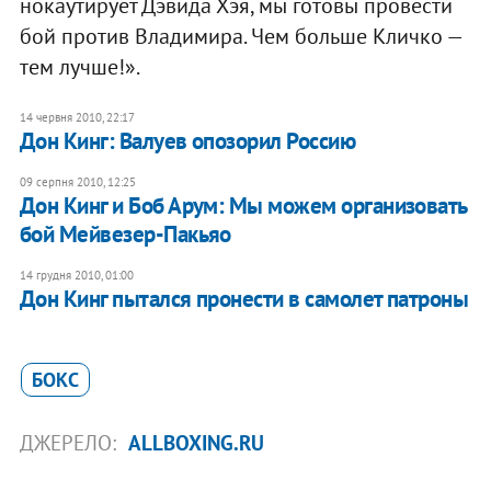
нокаутирует Дэвида Хэя, мы готовы провести
бой против Владимира. Чем больше Кличко —
тем лучше!».
14 червня 2010, 22:17
Дон Кинг: Валуев опозорил Россию
09 серпня 2010, 12:25
Дон Кинг и Боб Арум: Мы можем организовать
бой Мейвезер-Пакьяо
14 грудня 2010, 01:00
Дон Кинг пытался пронести в самолет патроны
БОКС
ДЖЕРЕЛО:
ALLBOXING.RU