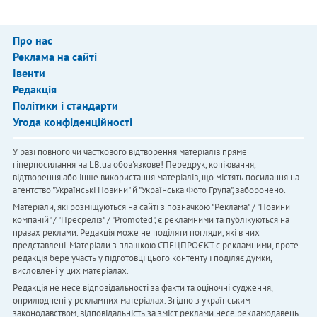
Про нас
Реклама на сайті
Івенти
Редакція
Політики і стандарти
Угода конфіденційності
У разі повного чи часткового відтворення матеріалів пряме
гіперпосилання на LB.ua обов'язкове! Передрук, копіювання,
відтворення або інше використання матеріалів, що містять посилання на
агентство "Українськi Новини" й "Українська Фото Група", заборонено.
Матеріали, які розміщуються на сайті з позначкою "Реклама" / "Новини
компаній" / "Пресреліз" / "Promoted", є рекламними та публікуються на
правах реклами. Редакція може не поділяти погляди, які в них
представлені. Матеріали з плашкою СПЕЦПРОЄКТ є рекламними, проте
редакція бере участь у підготовці цього контенту і поділяє думки,
висловлені у цих матеріалах.
Редакція не несе відповідальності за факти та оціночні судження,
оприлюднені у рекламних матеріалах. Згідно з українським
законодавством, відповідальність за зміст реклами несе рекламодавець.