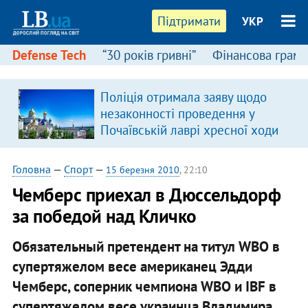
Підтримати
УКР
Defense Tech
“30 років гривні”
Фінансова грамо
Поліція отримала заяву щодо
незаконності проведення у
Почаївській лаврі хресної ходи
Головна
—
Спорт
—
15 березня 2010
, 22:10
Чемберс приехал в Дюссельдорф
за победой над Кличко
Обязательный претендент на титул WBO в
супертяжелом весе американец Эдди
Чемберс, соперник чемпиона WBO и IBF в
супертяжелом весе украинца Владимира