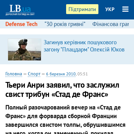
Підтримати
УКР
Defense Tech
“30 років гривні”
Фінансова грамо
Загинув керівник пошукового
загону "Плацдарм" Олексій Юков
Головна
—
Спорт
—
6 березня 2010
, 05:51
Тьери Анри заявил, что заслужил
свист трибун «Стад де Франс»
Полный разочарований вечер на «Стад де
Франс» для форварда сборной Франции
завершился свистом толпы, обрушившимся
на него, когда он, замененный, покидал