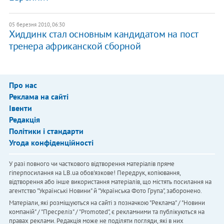
05 березня 2010, 06:30
Хиддинк стал основным кандидатом на пост
тренера африканской сборной
Про нас
Реклама на сайті
Івенти
Редакція
Політики і стандарти
Угода конфіденційності
У разі повного чи часткового відтворення матеріалів пряме
гіперпосилання на LB.ua обов'язкове! Передрук, копіювання,
відтворення або інше використання матеріалів, що містять посилання на
агентство "Українськi Новини" й "Українська Фото Група", заборонено.
Матеріали, які розміщуються на сайті з позначкою "Реклама" / "Новини
компаній" / "Пресреліз" / "Promoted", є рекламними та публікуються на
правах реклами. Редакція може не поділяти погляди, які в них