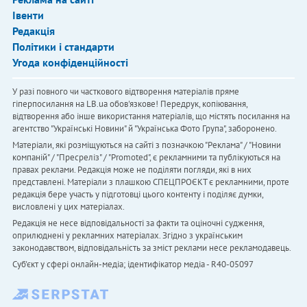
Івенти
Редакція
Політики і стандарти
Угода конфіденційності
У разі повного чи часткового відтворення матеріалів пряме
гіперпосилання на LB.ua обов'язкове! Передрук, копіювання,
відтворення або інше використання матеріалів, що містять посилання на
агентство "Українськi Новини" й "Українська Фото Група", заборонено.
Матеріали, які розміщуються на сайті з позначкою "Реклама" / "Новини
компаній" / "Пресреліз" / "Promoted", є рекламними та публікуються на
правах реклами. Редакція може не поділяти погляди, які в них
представлені. Матеріали з плашкою СПЕЦПРОЄКТ є рекламними, проте
редакція бере участь у підготовці цього контенту і поділяє думки,
висловлені у цих матеріалах.
Редакція не несе відповідальності за факти та оціночні судження,
оприлюднені у рекламних матеріалах. Згідно з українським
законодавством, відповідальність за зміст реклами несе рекламодавець.
Cуб'єкт у сфері онлайн-медіа; ідентифікатор медіа - R40-05097