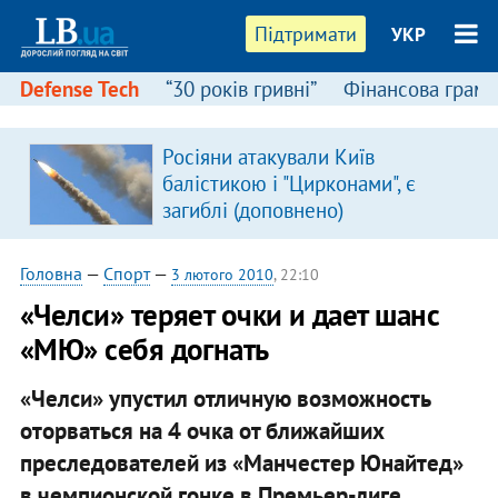
Підтримати
УКР
Defense Tech
“30 років гривні”
Фінансова грамо
Росіяни атакували Київ
балістикою і "Цирконами", є
загиблі (доповнено)
Головна
—
Спорт
—
3 лютого 2010
, 22:10
«Челси» теряет очки и дает шанс
«МЮ» себя догнать
«Челси» упустил отличную возможность
оторваться на 4 очка от ближайших
преследователей из «Манчестер Юнайтед»
в чемпионской гонке в Премьер-лиге,