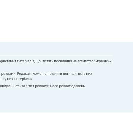
ристання матеріалів, що містять посилання на агентство "Українськi
х реклами. Редакція може не поділяти погляди, які в них
ні у цих матеріалах.
повідальність за зміст реклами несе рекламодавець.