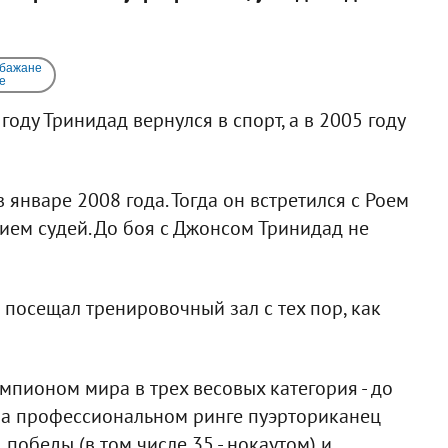
 бажане
e
году Тринидад вернулся в спорт, а в 2005 году
 январе 2008 года. Тогда он встретился с Роем
ем судей. До боя с Джонсом Тринидад не
 посещал тренировочный зал с тех пор, как
мпионом мира в трех весовых категория - до
о на профессиональном ринге пуэрториканец
победы (в том числе 35 - нокаутом) и