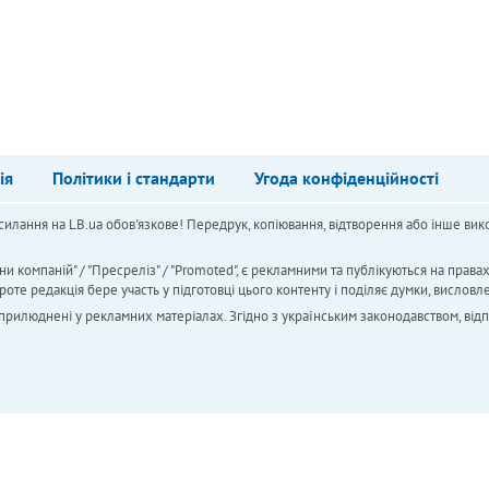
ія
Політики і стандарти
Угода конфіденційності
силання на LB.ua обов'язкове! Передрук, копіювання, відтворення або інше вико
ни компаній" / "Пресреліз" / "Promoted", є рекламними та публікуються на права
 редакція бере участь у підготовці цього контенту і поділяє думки, висловле
 оприлюднені у рекламних матеріалах. Згідно з українським законодавством, від