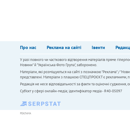
Про нас
Реклама на сайті
Івенти
Редакц
У разі повного чи часткового відтворення матеріалів пряме гіперпо
Новини" й "Українська Фото Група", заборонено.
Матеріали, які розміщуються на сайті з позначкою "Реклама" / "Нови
представлені. Матеріали з плашкою СПЕЦПРОЄКТ є рекламними, проте
Редакція не несе відповідальності за факти та оціночні судження,
Cуб'єкт у сфері онлайн-медіа; ідентифікатор медіа - R40-05097
РЕКЛАМА