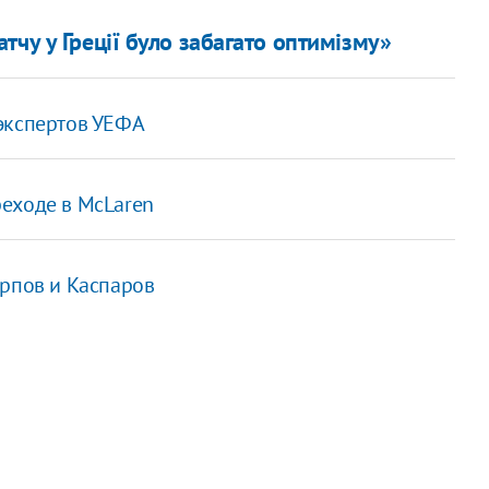
чу у Греції було забагато оптимізму»
экспертов УЕФА
еходе в McLaren
арпов и Каспаров