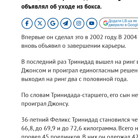
объявлял об уходе из бокса.
Додати LB.ua як
джерело в Googl
Впервые он сделал это в 2002 году. В 2004 
вновь объявил о завершении карьеры.
В последний раз Тринидад вышел на ринг в
Джонсом и проиграл единогласным решени
выходил на ринг два с половиной года.
По словам Тринидада-старшего, его сын не
проиграл Джонсу.
36-летний Феликс Тринидад становился че
66,8, до 69,9 и до 72,6 килограмма. Всег
провел 45 поединков. В них он одержал 42 