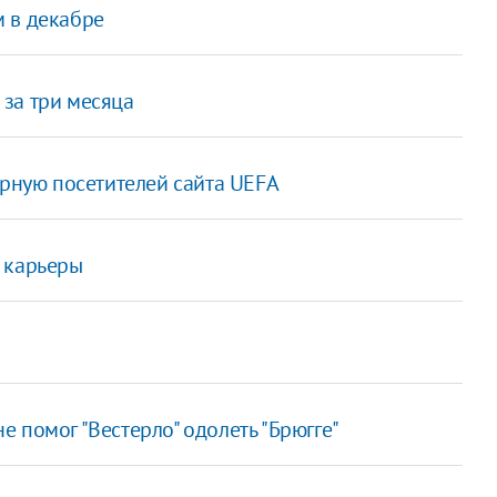
 в декабре
за три месяца
орную посетителей сайта UEFA
 карьеры
 помог "Вестерло" одолеть "Брюгге"