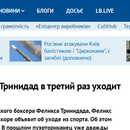
НОВИНИ
БЛОГИ
ДОСЬЄ
LB.LIVE
 грамотність
«Епіцентр виробників»
CultHub
Те
Росіяни атакували Київ
балістикою і "Цирконами", є
и
загиблі (доповнено)
 Тринидад в третий раз уходит
ского боксера Феликса Тринидада, Феликс
коре объявит об уходе из спорта. Об этом
e. В прошлом пуэрториканец уже дважды