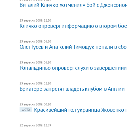
Виталий Кличко «отменил» бой с Джонсоном
23 вересня 2009, 22:30
Кличко опроверг информацию о втором бое 
23 вересня 2009, 06:50
Олег Гусев и Анатолий Тимощук попали в сб
23 вересня 2009, 06:10
Рональдиньо опроверг слухи о завершениии
23 вересня 2009, 02:10
Бриаторе запретят владеть клубом в Англии
23 вересня 2009, 00:10
Красивейший гол украинца Яковенко не
ФОТО
22 вересня 2009, 12:59