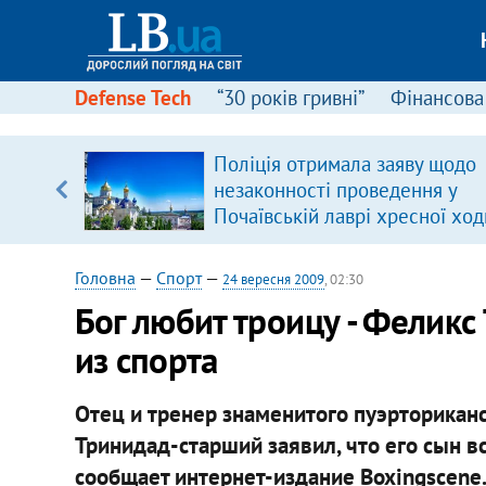
Defense Tech
“30 років гривні”
Фінансова
ою
Поліція отримала заяву щодо
пЛА. Є
незаконності проведення у
лено)
Почаївській лаврі хресної ход
Головна
—
Спорт
—
24 вересня 2009
, 02:30
Бог любит троицу - Феликс
из спорта
Отец и тренер знаменитого пуэрторикан
Тринидад-старший заявил, что его сын вс
сообщает интернет-издание Boxingscen