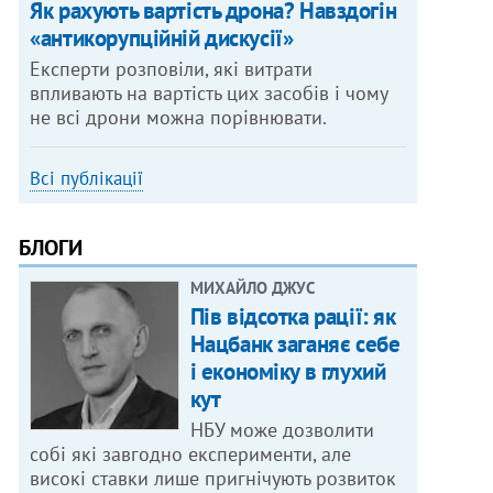
Як рахують вартість дрона? Навздогін
«антикорупційній дискусії»
Експерти розповіли, які витрати
впливають на вартість цих засобів і чому
не всі дрони можна порівнювати.
Всі публікації
БЛОГИ
МИХАЙЛО ДЖУС
Пів відсотка рації: як
Нацбанк заганяє себе
і економіку в глухий
кут
НБУ може дозволити
собі які завгодно експерименти, але
високі ставки лише пригнічують розвиток