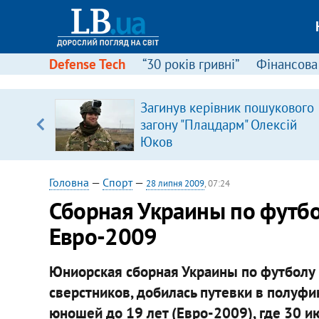
Defense Tech
“30 років гривні”
Фінансова
ою
Загинув керівник пошукового
пЛА. Є
загону "Плацдарм" Олексій
лено)
Юков
Головна
—
Спорт
—
28 липня 2009
, 07:24
Сборная Украины по футб
Евро-2009
Юниорская сборная Украины по футболу 
сверстников, добилась путевки в полуф
юношей до 19 лет (Евро-2009), где 30 и