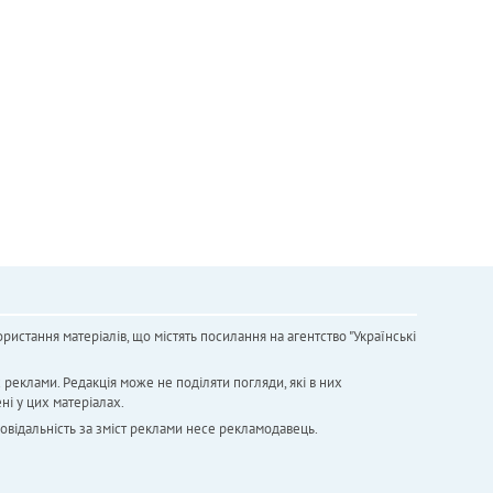
ристання матеріалів, що містять посилання на агентство "Українськi
х реклами. Редакція може не поділяти погляди, які в них
ні у цих матеріалах.
повідальність за зміст реклами несе рекламодавець.