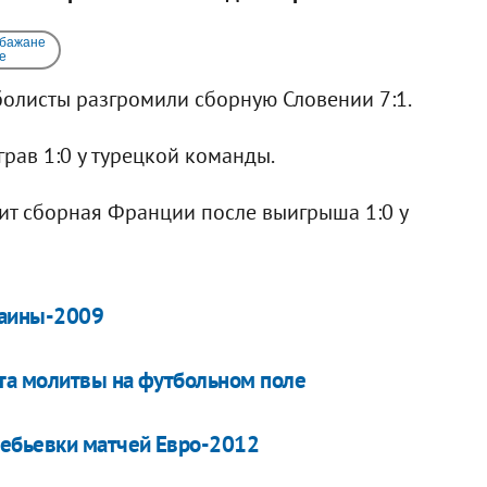
 бажане
e
болисты разгромили сборную Словении 7:1.
рав 1:0 у турецкой команды.
ит сборная Франции после выигрыша 1:0 у
раины-2009
та молитвы на футбольном поле
ебьевки матчей Евро-2012