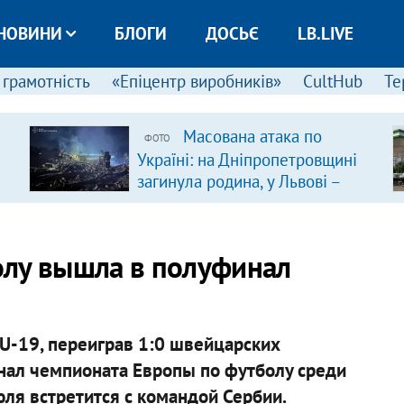
НОВИНИ
БЛОГИ
ДОСЬЄ
LB.LIVE
 грамотність
«Епіцентр виробників»
CultHub
Те
Масована атака по
ФОТО
Україні: на Дніпропетровщині
загинула родина, у Львові –
удар по багатоповерхівках
(доповнюється)
олу вышла в полуфинал
U-19, переиграв 1:0 швейцарских
инал чемпионата Европы по футболу среди
юля встретится с командой Сербии.