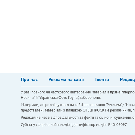
Про нас
Реклама на сайті
Івенти
Редакц
У разі повного чи часткового відтворення матеріалів пряме гіперпо
Новини" й "Українська Фото Група", заборонено.
Матеріали, які розміщуються на сайті з позначкою "Реклама" / "Нови
представлені. Матеріали з плашкою СПЕЦПРОЄКТ є рекламними, проте
Редакція не несе відповідальності за факти та оціночні судження,
Cуб'єкт у сфері онлайн-медіа; ідентифікатор медіа - R40-05097