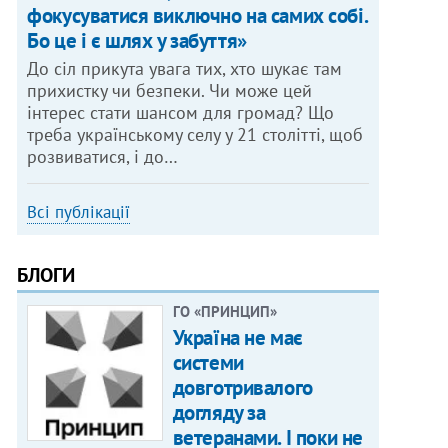
фокусуватися виключно на самих собі.
Бо це і є шлях у забуття»
До сіл прикута увага тих, хто шукає там
прихистку чи безпеки. Чи може цей
інтерес стати шансом для громад? Що
треба українському селу у 21 столітті, щоб
розвиватися, і до…
Всі публікації
БЛОГИ
ГО «ПРИНЦИП»
Україна не має
системи
довготривалого
догляду за
ветеранами. І поки не