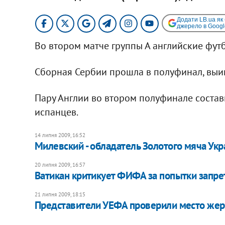
Додати LB.ua як
джерело в Googl
Во втором матче группы А английские фут
Сборная Сербии прошла в полуфинал, выиг
Пару Англии во втором полуфинале состав
испанцев.
14 липня 2009, 16:52
Милевский - обладатель Золотого мяча Ук
20 липня 2009, 16:57
Ватикан критикует ФИФА за попытки запре
21 липня 2009, 18:15
Представители УЕФА проверили место жер