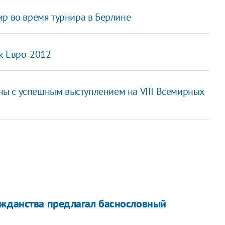
ир во время турнира в Берлине
к Евро-2012
ы с успешным выступлением на VIII Всемирных
ажданства предлагал баснословный