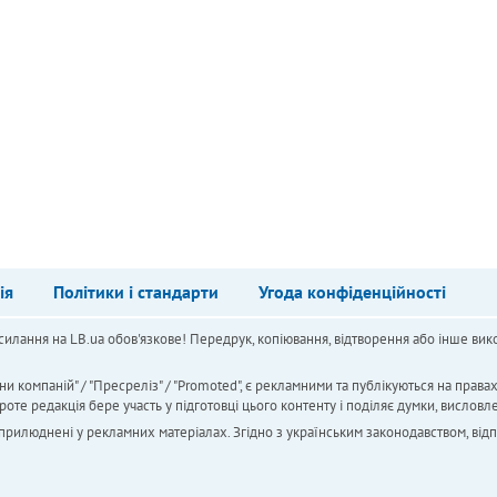
ія
Політики і стандарти
Угода конфіденційності
силання на LB.ua обов'язкове! Передрук, копіювання, відтворення або інше вико
ни компаній" / "Пресреліз" / "Promoted", є рекламними та публікуються на права
 редакція бере участь у підготовці цього контенту і поділяє думки, висловле
 оприлюднені у рекламних матеріалах. Згідно з українським законодавством, від