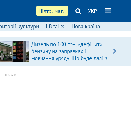
Підтримати
УКР
риторії культури
LB.talks
Нова країна
Дизель по 100 грн, «дефіцит»
бензину на заправках і
мовчання уряду. Що буде далі з
цінами на пальне?
РЕКЛАМА