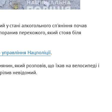
ий у стані алкогольного сп'яніння почав
 поранив перехожого, який стояв біля
о управління Нацполіції
.
нин, який розповів, що їхав на велосипеді і
трілив невідомий.