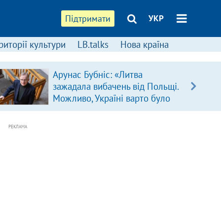
Підтримати
УКР
риторії культури
LB.talks
Нова країна
Арунас Бубніс: «Литва
зажадала вибачень від Польщі.
Можливо, Україні варто було
зробити так само»
РЕКЛАМА