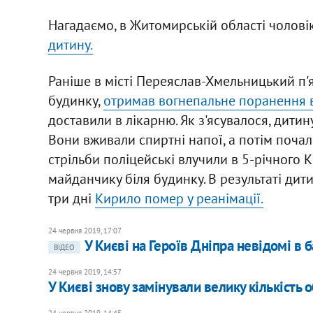
Нагадаємо, в Житомирській області чолові
дитину.
Раніше в місті Переяслав-Хмельницький п'я
будинку,
отримав вогнепальне поранення в
доставили в лікарню. Як з'ясувалося, дитин
Вони вживали спиртні напої, а потім почал
стрільби поліцейські влучили в 5-річного 
майданчику біля будинку. В результаті дит
три дні
Кирило помер у реанімації.
24 червня 2019, 17:07
У Києві на Героїв Дніпра невідомі в
ВІДЕО
24 червня 2019, 14:57
У Києві знову замінували велику кількість о
24 червня 2019, 14:45