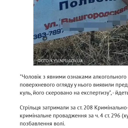
ФОТО: KYIV.NPU.GOV.UA
"Чоловік з явними ознаками алкогольного 
поверхневого огляду у нього виявили предм
куль, його скеровано на експертизу", - йдет
Стрільця затримали за ст. 208 Кримінально
кримінальне провадження за ч. 4 ст. 296 (ху
позбавлення волі.