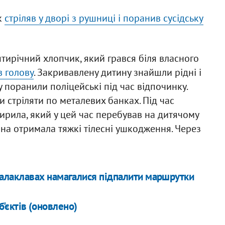
к
стріляв у дворі з рушниці і поранив сусідську
тирічний хлопчик, який грався біля власного
 голову
. Закривавлену дитину знайшли рідні і
у поранили поліцейські під час відпочинку.
и стріляти по металевих банках. Під час
Кирила, який у цей час перебував на дитячому
ина отримала тяжкі тілесні ушкодження. Через
 балаклавах намагалися підпалити маршрутки
б'єктів (оновлено)