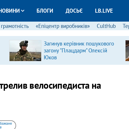
НОВИНИ
БЛОГИ
ДОСЬЄ
LB.LIVE
 грамотність
«Епіцентр виробників»
CultHub
Те
Загинув керівник пошукового
загону "Плацдарм" Олексій
Юков
дстрелив велосипедиста на
 бажане
e