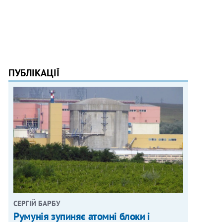
ПУБЛІКАЦІЇ
СЕРГІЙ БАРБУ
Румунія зупиняє атомні блоки і