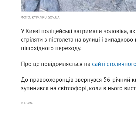
ФОТО: KYIV.NPU.GOV.UA
У Києві поліцейські затримали чоловіка, як
стріляти з пістолета на вулиці і випадково
пішохідного переходу.
Про це повідомляється на
сайті столичног
До правоохоронців звернувся 56-річний кия
зупинився на світлофорі, коли в нього вис
РЕКЛАМА