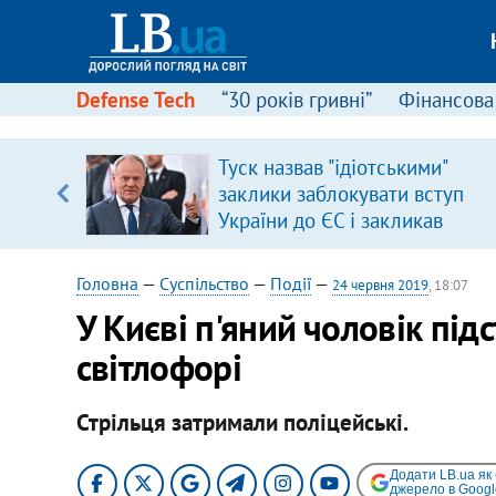
Defense Tech
“30 років гривні”
Фінансова
серця
Туск назвав "ідіотськими"
 кави
заклики заблокувати вступ
України до ЄС і закликав
припинити антиукраїнську
риторику
Головна
—
Суспільство
—
Події
—
24 червня 2019
, 18:07
У Києві п'яний чоловік пі
світлофорі
Стрільця затримали поліцейські.
Додати LB.ua як
джерело в Googl