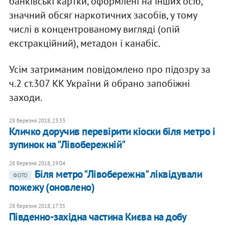
банківські картки, оформлені на інших осіб,
значний обсяг наркотичних засобів, у тому
числі в концентрованому вигляді (опій
екстракційний), метадон і канабіс.
Усім затриманим повідомлено про підозру за
ч.2 ст.307 КК України й обрано запобіжні
заходи.
28 березня 2018, 23:33
Кличко доручив перевірити кіоски біля метро і
зупинок на "Лівобережній"
28 березня 2018, 19:04
Біля метро "Лівобережна" ліквідували
ФОТО
пожежу (оновлено)
28 березня 2018, 17:35
Південно-західна частина Києва на добу