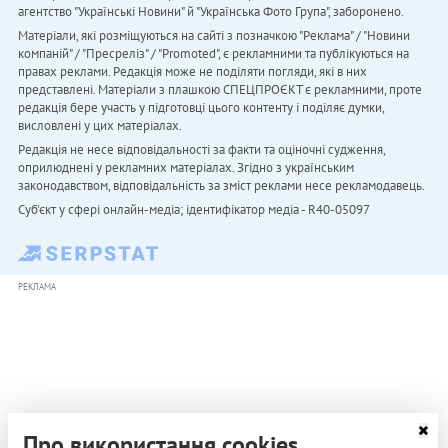
агентство "Українськi Новини" й "Українська Фото Група", заборонено.
Матеріали, які розміщуються на сайті з позначкою "Реклама" / "Новини
компаній" / "Пресреліз" / "Promoted", є рекламними та публікуються на
правах реклами. Редакція може не поділяти погляди, які в них
представлені. Матеріали з плашкою СПЕЦПРОЄКТ є рекламними, проте
редакція бере участь у підготовці цього контенту і поділяє думки,
висловлені у цих матеріалах.
Редакція не несе відповідальності за факти та оціночні судження,
оприлюднені у рекламних матеріалах. Згідно з українським
законодавством, відповідальність за зміст реклами несе рекламодавець.
Cуб'єкт у сфері онлайн-медіа; ідентифікатор медіа - R40-05097
РЕКЛАМА
Про використання cookies