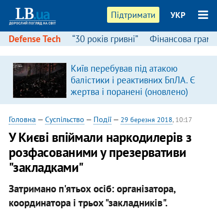
Підтримати
УКР
Defense Tech
“30 років гривні”
Фінансова грамо
Київ перебував під атакою
балістики і реактивних БпЛА. Є
жертва і поранені (оновлено)
Головна
—
Суспільство
—
Події
—
29 березня 2018
, 10:17
У Києві впіймали наркодилерів з
розфасованими у презервативи
"закладками"
Затримано п'ятьох осіб: організатора,
координатора і трьох "закладників".