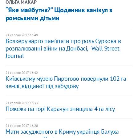
ОЛЬГА МАКАР
“Яке майбутнє?” Щоденник канікул з
ромськими дітьми
21 серпня 2017, 16:49
Волкеру варто пам'ятати про роль Суркова в
розпалюванні війни на Донбасі, - Wall Street
Journal
21 серпня 2017, 16:42
Київському музею Пирогово повернули 102 га
землі, відданої під забудову
21 серпня 2017, 16:33
Пожежа на горі Карачун знищила 4 га лісу
21 серпня 2017, 16:20
Мати засудженого в Криму українця Балуха