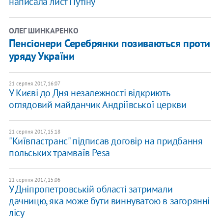
написала лист Путіну
ОЛЕГ ШИНКАРЕНКО
Пенсіонери Серебрянки позиваються проти
уряду України
21 серпня 2017, 16:07
У Києві до Дня незалежності відкриють
оглядовий майданчик Андріївської церкви
21 серпня 2017, 15:18
"Київпастранс" підписав договір на придбання
польських трамваїв Pesa
21 серпня 2017, 15:06
У Дніпропетровській області затримали
дачницю, яка може бути виннуватою в загорянні
лісу