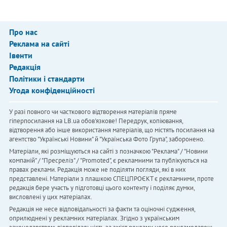
Про нас
Реклама на сайті
Івенти
Редакція
Політики і стандарти
Угода конфіденційності
У разі повного чи часткового відтворення матеріалів пряме
гіперпосилання на LB.ua обов'язкове! Передрук, копіювання,
відтворення або інше використання матеріалів, що містять посилання на
агентство "Українськi Новини" й "Українська Фото Група", заборонено.
Матеріали, які розміщуються на сайті з позначкою "Реклама" / "Новини
компаній" / "Пресреліз" / "Promoted", є рекламними та публікуються на
правах реклами. Редакція може не поділяти погляди, які в них
представлені. Матеріали з плашкою СПЕЦПРОЄКТ є рекламними, проте
редакція бере участь у підготовці цього контенту і поділяє думки,
висловлені у цих матеріалах.
Редакція не несе відповідальності за факти та оціночні судження,
оприлюднені у рекламних матеріалах. Згідно з українським