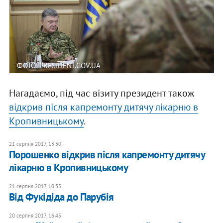
ФОТО: PRESIDENT.GOV.UA
Нагадаємо, під час візиту президент також
відкрив після капремонту дитячу лікарню в
Кропивницькому
.
21 серпня 2017, 13:30
Порошенко відкрив після капремонту дитячу
лікарню в Кропивницькому
21 серпня 2017, 10:35
Від Фукідіда до Парубія
20 серпня 2017, 16:45