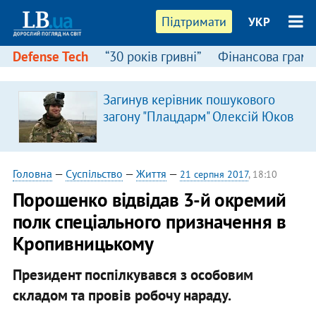
Підтримати
УКР
Defense Tech
“30 років гривні”
Фінансова грамо
Загинув керівник пошукового
загону "Плацдарм" Олексій Юков
Головна
—
Суспільство
—
Життя
—
21 серпня 2017
, 18:10
Порошенко відвідав 3-й окремий
полк спеціального призначення в
Кропивницькому
Президент поспілкувався з особовим
складом та провів робочу нараду.