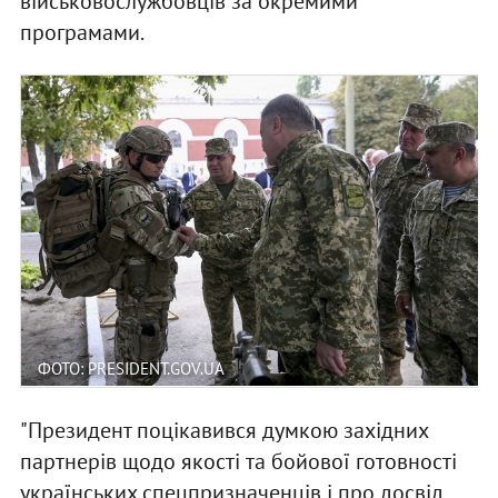
військовослужбовців за окремими
програмами.
ФОТО: PRESIDENT.GOV.UA
"Президент поцікавився думкою західних
партнерів щодо якості та бойової готовності
українських спецпризначенців і про досвід,