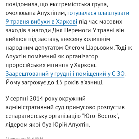
повідомила, що екстремістська група,
очолювана Апухтіним,
готувалася влаштувати
9 травня вибухи в Харкові
під час масових
заходів з нагоди Дня Перемоги. У травні він
вийшов під заставу, внесену колишнім
народним депутатом Олегом Царьовим. Тоді ж
Апухтін помічений як організатор
проросійських мітингів у Харкові.
Заарештований у грудні і поміщений у СІЗО
.
Йому загрожує до 15 років в'язниці.
У серпні 2014 року окружний
адміністративний суд примусово розпустив
сепаратистську організацію "Юго-Восток",
лідером якої був Юрій Апухтін.
24 листопада 2016, 00:36