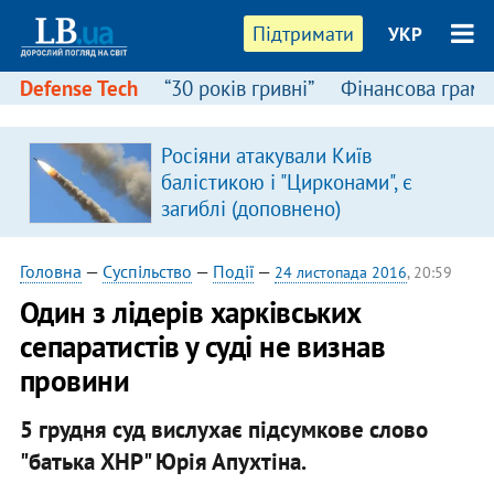
Підтримати
УКР
Defense Tech
“30 років гривні”
Фінансова грамо
Росіяни атакували Київ
балістикою і "Цирконами", є
загиблі (доповнено)
Головна
—
Суспільство
—
Події
—
24 листопада 2016
, 20:59
Один з лідерів харківських
сепаратистів у суді не визнав
провини
5 грудня суд вислухає підсумкове слово
"батька ХНР" Юрія Апухтіна.