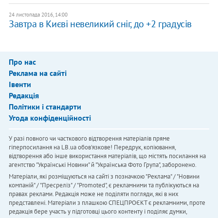
24 листопада 2016, 14:00
Завтра в Києві невеликий сніг, до +2 градусів
Про нас
Реклама на сайті
Івенти
Редакція
Політики і стандарти
Угода конфіденційності
У разі повного чи часткового відтворення матеріалів пряме
гіперпосилання на LB.ua обов'язкове! Передрук, копіювання,
відтворення або інше використання матеріалів, що містять посилання на
агентство "Українськi Новини" й "Українська Фото Група", заборонено.
Матеріали, які розміщуються на сайті з позначкою "Реклама" / "Новини
компаній" / "Пресреліз" / "Promoted", є рекламними та публікуються на
правах реклами. Редакція може не поділяти погляди, які в них
представлені. Матеріали з плашкою СПЕЦПРОЄКТ є рекламними, проте
редакція бере участь у підготовці цього контенту і поділяє думки,