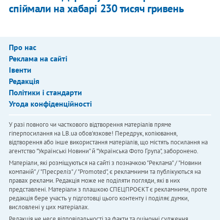
спіймали на хабарі 230 тисяч гривень
Про нас
Реклама на сайті
Івенти
Редакція
Політики і стандарти
Угода конфіденційності
У разі повного чи часткового відтворення матеріалів пряме
гіперпосилання на LB.ua обов'язкове! Передрук, копіювання,
відтворення або інше використання матеріалів, що містять посилання на
агентство "Українськi Новини" й "Українська Фото Група", заборонено.
Матеріали, які розміщуються на сайті з позначкою "Реклама" / "Новини
компаній" / "Пресреліз" / "Promoted", є рекламними та публікуються на
правах реклами. Редакція може не поділяти погляди, які в них
представлені. Матеріали з плашкою СПЕЦПРОЄКТ є рекламними, проте
редакція бере участь у підготовці цього контенту і поділяє думки,
висловлені у цих матеріалах.
Редакція не несе відповідальності за факти та оціночні судження,