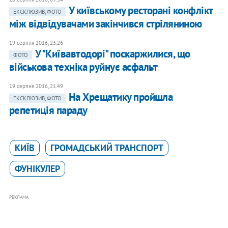
У київському ресторані конфлікт
ЕКСКЛЮЗИВ, ФОТО
між відвідувачами закінчився стріляниною
19 серпня 2016, 23:26
У "Київавтодорі" поскаржилися, що
ФОТО
військова техніка руйнує асфальт
19 серпня 2016, 21:49
На Хрещатику пройшла
ЕКСКЛЮЗИВ, ФОТО
репетиція параду
КИЇВ
ГРОМАДСЬКИЙ ТРАНСПОРТ
ФУНІКУЛЕР
РЕКЛАМА