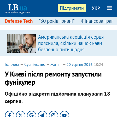
Підтримати
УКР
Defense Tech
“30 років гривні”
Фінансова грамо
Американська асоціація серця
пояснила, скільки чашок кави
безпечно пити щодня
Головна
—
Суспільство
—
Життя
—
20 серпня 2016
, 10:24
У Києві після ремонту запустили
фунікулер
Офіційно відкрити підйомник планували 18
серпня.