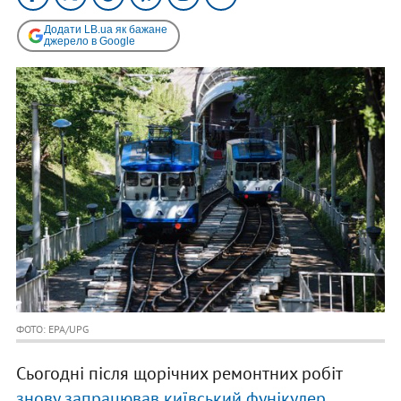
Додати LB.ua як бажане
джерело в Google
ФОТО: EPA/UPG
Сьогодні після щорічних ремонтних робіт
знову запрацював київський фунікулер
.