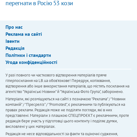
перегнати в Росію 53 кози
Про нас
Реклама на сайті
Івенти
Редакція
Політики і стандарти
Угода конфіденційності
У разі повного чи часткового відтворення матеріалів пряме
гіперпосилання на LB.ua обов'язкове! Передрук, копіювання,
відтворення або інше використання матеріалів, що містять посилання на
агентство "Українськi Новини" й "Українська Фото Група", заборонено.
Матеріали, які розміщуються на сайті з позначкою "Реклама" / "Новини
компаній" / "Пресреліз" / "Promoted", є рекламними та публікуються на
правах реклами. Редакція може не поділяти погляди, які в них
представлені. Матеріали з плашкою СПЕЦПРОЄКТ є рекламними, проте
редакція бере участь у підготовці цього контенту і поділяє думки,
висловлені у цих матеріалах.
Редакція не несе відповідальності за факти та оціночні судження,