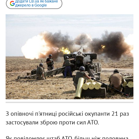
Додати LB.ua як бажане
джерело в Google
З опівночі п'ятниці російські окупанти 21 раз
застосували зброю проти сил АТО.
Як повідомляє штаб АТО, більш ніж половина