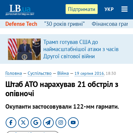
Підтримати
УКР
Defense Tech
“30 років гривні”
Фінансова грамо
Трамп готував США до
наймасштабнішої атаки з часів
Другої світової війни
Головна
—
Суспільство
—
Війна
—
19 серпня 2016
, 18:30
Штаб АТО нарахував 21 обстріл з
опівночі
Окупанти застосовували 122-мм гармати.