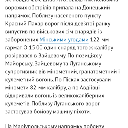
ворожих обстрілів припала на Донецький
напрямок. Поблизу населеного пункту
Красний Пахар ворог після дев'ятої ранку
випустив по військових сім снарядів із
заборонених
Мінськими угодами
122-мм
гармат. О 15:00 один снаряд того ж калібру
розірвався в Зайцевому. По позиціях у
Майорську, Зайцевому та Луганському
супротивник вів мінометний, гранатометний і
кулеметний вогонь. По Пісках застосували
міномети 82-мм калібру, а по Авдіївці
відкривали вогонь із великокаліберних
кулеметів. Поблизу Луганського ворог
застосував бойову машину піхоти.
На Маріупольському напрямку поблизу