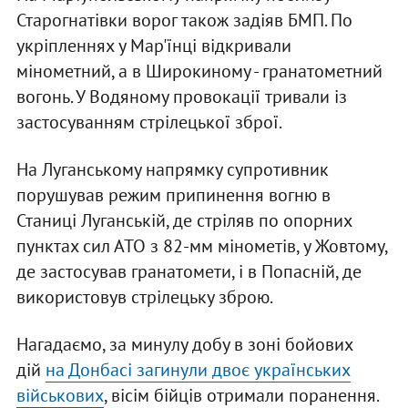
Старогнатівки ворог також задіяв БМП. По
укріпленнях у Мар'їнці відкривали
мінометний, а в Широкиному - гранатометний
вогонь. У Водяному провокації тривали із
застосуванням стрілецької зброї.
На Луганському напрямку супротивник
порушував режим припинення вогню в
Станиці Луганській, де стріляв по опорних
пунктах сил АТО з 82-мм мінометів, у Жовтому,
де застосував гранатомети, і в Попасній, де
використовув стрілецьку зброю.
Нагадаємо, за минулу добу в зоні бойових
дій
на Донбасі загинули двоє українських
військових
, вісім бійців отримали поранення.