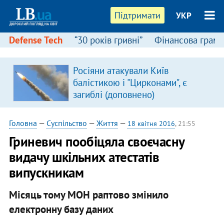
Підтримати
УКР
Defense Tech
“30 років гривні”
Фінансова грамо
Росіяни атакували Київ
в
балістикою і "Цирконами", є
загиблі (доповнено)
Головна
—
Суспільство
—
Життя
—
18 квітня 2016
, 21:55
Гриневич пообіцяла своєчасну
видачу шкільних атестатів
випускникам
Місяць тому МОН раптово змінило
електронну базу даних