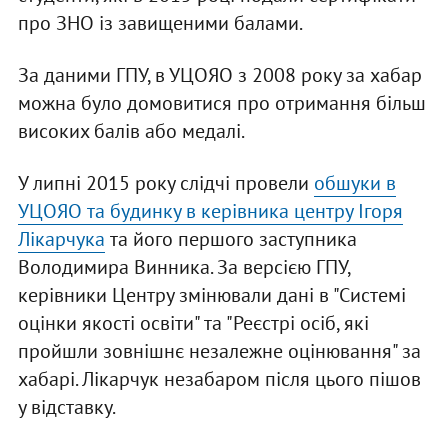
про ЗНО із завищеними балами.
За даними ГПУ, в УЦОЯО з 2008 року за хабар
можна було домовитися про отримання більш
високих балів або медалі.
У липні 2015 року слідчі провели
обшуки в
УЦОЯО та будинку в керівника центру Ігоря
Лікарчука
та його першого заступника
Володимира Винника. За версією ГПУ,
керівники Центру змінювали дані в "Системі
оцінки якості освіти" та "Реєстрі осіб, які
пройшли зовнішнє незалежне оцінювання" за
хабарі. Лікарчук незабаром після цього пішов
у відставку.