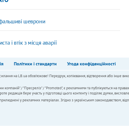
з фальшиві шеврони
ста і втік з місця аварії
ія
Політики і стандарти
Угода конфіденційності
силання на LB.ua обов'язкове! Передрук, копіювання, відтворення або інше вико
ни компаній" / "Пресреліз" / "Promoted", є рекламними та публікуються на права
 редакція бере участь у підготовці цього контенту і поділяє думки, висловле
 оприлюднені у рекламних матеріалах. Згідно з українським законодавством, від