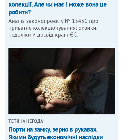
колекції. Але чи має і може вона це
робити?
Аналіз законопроєкту № 15436 про
приватне колекціонування: ризики,
недоліки й досвід країн ЄС.
ТЕТЯНА НЕГОДА
Порти на замку, зерно в рукавах.
Якими будуть економічні наслідки