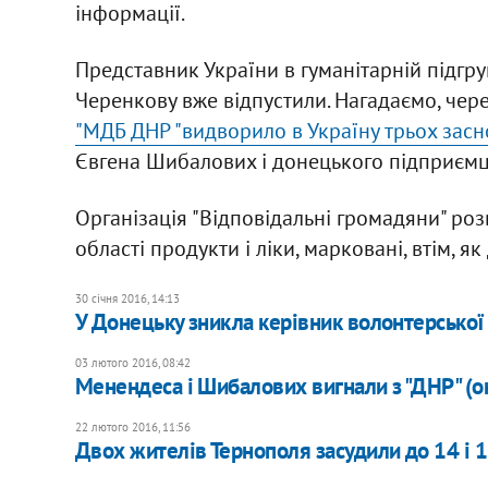
інформації.
Представник України в гуманітарній підгр
Черенкову вже відпустили. Нагадаємо, чере
"МДБ ДНР "видворило в Україну трьох засн
Євгена Шибалових і донецького підприємця
Організація "Відповідальні громадяни" ро
області продукти і ліки, марковані, втім, я
30 січня 2016, 14:13
У Донецьку зникла керівник волонтерської
03 лютого 2016, 08:42
Менендеса і Шибалових вигнали з "ДНР" (о
22 лютого 2016, 11:56
Двох жителів Тернополя засудили до 14 і 1