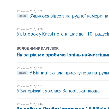
22 лютого 2016, 15:09
З'явилося відео з нагрудної камери п
ВІДЕО
22 лютого 2016, 14:00
У вівторок у Києві потеплішає до +10 градусі
ВОЛОДИМИР КАРПЛЮК
Як за рік ми зробимо Ірпінь найчистіши
22 лютого 2016, 13:22
У Вінниці склала присягу нова патруль
ВІДЕО
22 лютого 2016, 13:03
У Запоріжжі з'явилася Запорізька площа
22 лютого 2016, 12:46
За добу на Донбасі поранено 13 бійців 