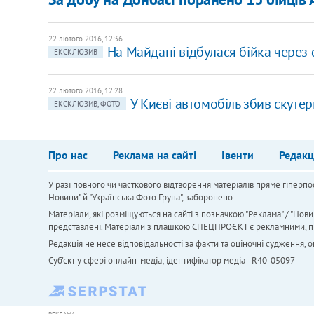
22 лютого 2016, 12:36
На Майдані відбулася бійка чере
ЕКСКЛЮЗИВ
22 лютого 2016, 12:28
У Києві автомобіль збив скутери
ЕКСКЛЮЗИВ, ФОТО
Про нас
Реклама на сайті
Івенти
Редакц
У разі повного чи часткового відтворення матеріалів пряме гіперпо
Новини" й "Українська Фото Група", заборонено.
Матеріали, які розміщуються на сайті з позначкою "Реклама" / "Нови
представлені. Матеріали з плашкою СПЕЦПРОЄКТ є рекламними, проте
Редакція не несе відповідальності за факти та оціночні судження,
Cуб'єкт у сфері онлайн-медіа; ідентифікатор медіа - R40-05097