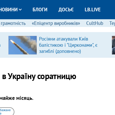
НОВИНИ
БЛОГИ
ДОСЬЄ
LB.LIVE
 грамотність
«Епіцентр виробників»
CultHub
Те
Росіяни атакували Київ
в
балістикою і "Цирконами", є
загиблі (доповнено)
 в Україну соратницю
 майже місяць.
 бажане
e