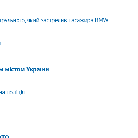
атрульного, який застрелив пасажира BMW
в
м містом України
на поліція
АТО