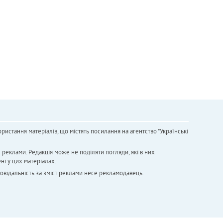
ристання матеріалів, що містять посилання на агентство "Українськi
х реклами. Редакція може не поділяти погляди, які в них
ні у цих матеріалах.
повідальність за зміст реклами несе рекламодавець.