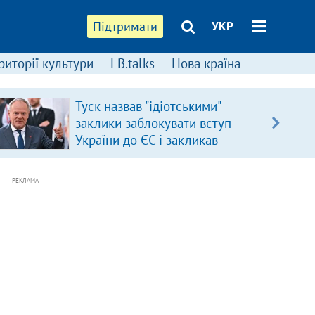
Підтримати
УКР
риторії культури
LB.talks
Нова країна
Туск назвав "ідіотськими"
заклики заблокувати вступ
України до ЄС і закликав
припинити антиукраїнську
риторику
РЕКЛАМА