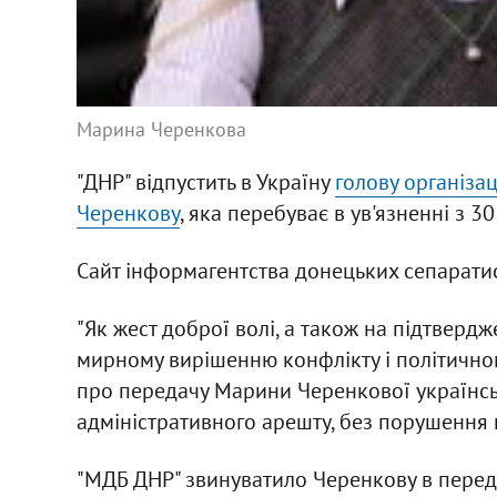
Марина Черенкова
"ДНР" відпустить в Україну
голову організа
Черенкову
, яка перебуває в ув'язненні з 30
Сайт інформагентства донецьких сепаратис
"Як жест доброї волі, а також на підтверд
мирному вирішенню конфлікту і політично
про передачу Марини Черенкової українськ
адміністративного арешту, без порушення к
"МДБ ДНР" звинуватило Черенкову в перед