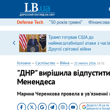
Defense Tech
“30 років гривні”
Фінансова
ового
Трамп готував США до
ій
наймасштабнішої атаки з часі
Другої світової війни
Головна
—
Суспільство
—
Війна
—
22 лютого 2016
, 16:31
"ДНР" вирішила відпустити
Менендеса
Марина Черенкова провела в ув'язненні
Додати LB.ua як
джерело в Googl