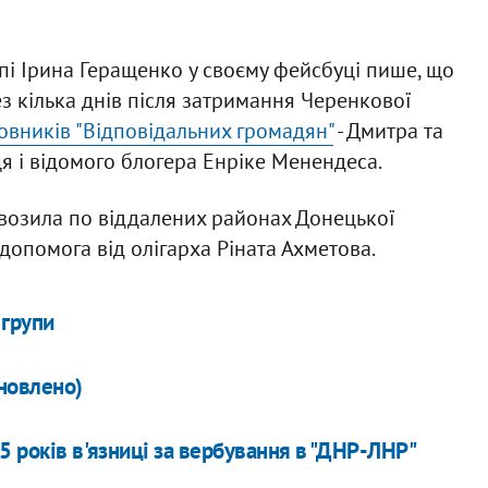
упі Ірина Геращенко у своєму фейсбуці пише, що
з кілька днів після затримання Черенкової
овників "Відповідальних громадян"
- Дмитра та
 і відомого блогера Енріке Менендеса.
звозила по віддалених районах Донецької
к допомога від олігарха Ріната Ахметова.
 групи
новлено)
5 років в'язниці за вербування в "ДНР-ЛНР"