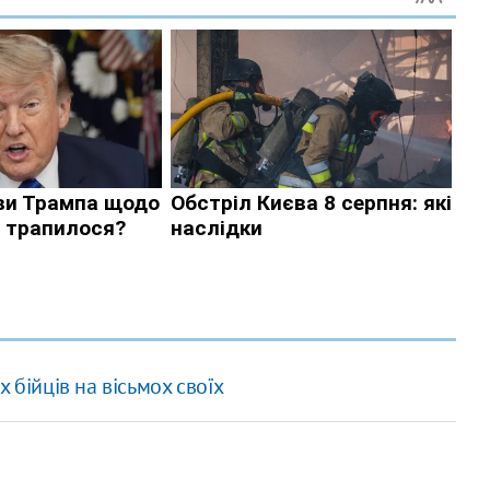
 бійців на вісьмох своїх