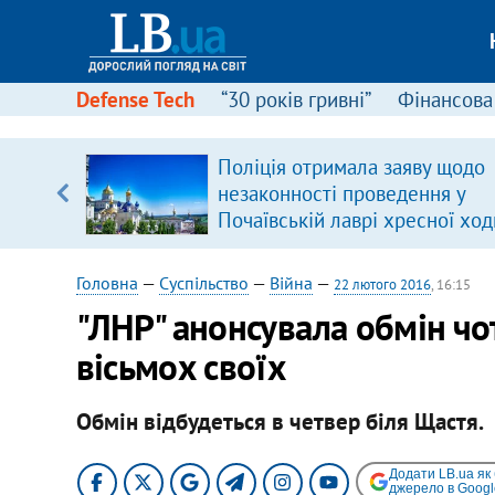
Defense Tech
“30 років гривні”
Фінансова
Поліція отримала заяву щодо
, є
незаконності проведення у
Почаївській лаврі хресної ход
Головна
—
Суспільство
—
Війна
—
22 лютого 2016
, 16:15
"ЛНР" анонсувала обмін чо
вісьмох своїх
Обмін відбудеться в четвер біля Щастя.
Додати LB.ua як
джерело в Googl