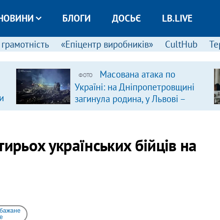
НОВИНИ
БЛОГИ
ДОСЬЄ
LB.LIVE
 грамотність
«Епіцентр виробників»
CultHub
Те
Масована атака по
ФОТО
Україні: на Дніпропетровщині
и
загинула родина, у Львові –
удар по багатоповерхівках
(доповнюється)
тирьох українських бійців на
 бажане
e