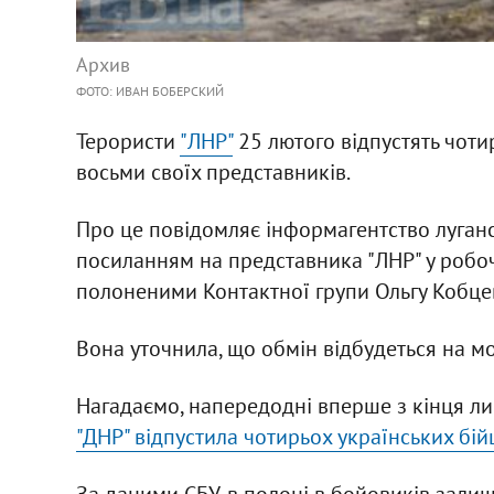
Архив
ФОТО: ИВАН БОБЕРСКИЙ
Терористи
"ЛНР"
25 лютого відпустять чотир
восьми своїх представників.
Про це повідомляє інформагентство луган
посиланням на представника "ЛНР" у робочі
полоненими Контактної групи Ольгу Кобце
Вона уточнила, що обмін відбудеться на мо
Нагадаємо, напередодні вперше з кінця ли
"ДНР" відпустила чотирьох українських бій
За даними СБУ, в полоні в бойовиків зали