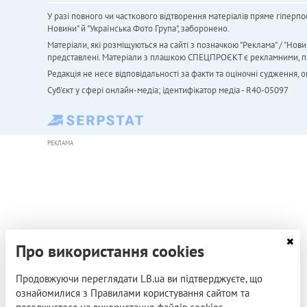
У разі повного чи часткового відтворення матеріалів пряме гіперпо
Новини" й "Українська Фото Група", заборонено.
Матеріали, які розміщуються на сайті з позначкою "Реклама" / "Нови
представлені. Матеріали з плашкою СПЕЦПРОЄКТ є рекламними, проте
Редакція не несе відповідальності за факти та оціночні судження,
Cуб'єкт у сфері онлайн-медіа; ідентифікатор медіа - R40-05097
РЕКЛАМА
Про використання cookies
Продовжуючи переглядати LB.ua ви підтверджуєте, що
ознайомилися з Правилами користування сайтом та