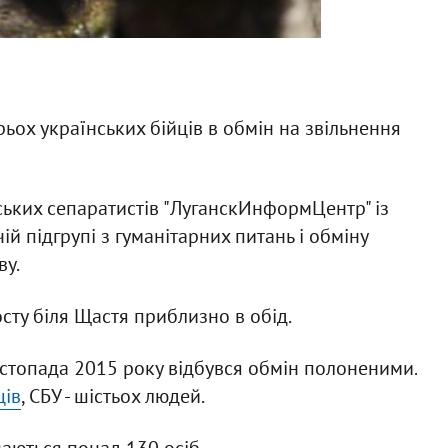
ьох українських бійців в обмін на звільнення
ських сепаратистів "ЛуганскИнформЦентр" із
й підгрупі з гуманітарних питань і обміну
ву.
сту біля Щастя приблизно в обід.
стопада 2015 року відбувся обмін полоненими.
ців
, СБУ - шістьох людей.
шаються понад 130 осіб.