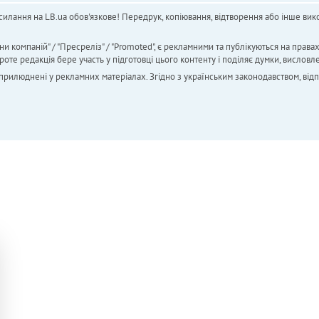
силання на LB.ua обов'язкове! Передрук, копіювання, відтворення або інше вико
ни компаній" / "Пресреліз" / "Promoted", є рекламними та публікуються на права
 редакція бере участь у підготовці цього контенту і поділяє думки, висловле
 оприлюднені у рекламних матеріалах. Згідно з українським законодавством, від