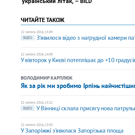
ЧИТАЙТЕ ТАКОЖ
22 лютого 2016, 15:09
З'явилося відео з нагрудної камери п
ВІДЕО
22 лютого 2016, 14:00
У вівторок у Києві потеплішає до +10 градусі
ВОЛОДИМИР КАРПЛЮК
Як за рік ми зробимо Ірпінь найчистіши
22 лютого 2016, 13:22
У Вінниці склала присягу нова патруль
ВІДЕО
22 лютого 2016, 13:03
У Запоріжжі з'явилася Запорізька площа