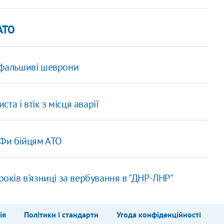
АТО
з фальшиві шеврони
ста і втік з місця аварії
АФи бійцям АТО
років в'язниці за вербування в "ДНР-ЛНР"
ія
Політики і стандарти
Угода конфіденційності