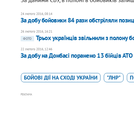
24 лютого 2016, 08:14
За добу бойовики 84 рази обстріляли позиц
26 лютого 2016, 16:21
Трьох українців звільнили з полону б
ФОТО
22 лютого 2016, 12:46
За добу на Донбасі поранено 13 бійців АТО
БОЙОВІ ДІЇ НА СХОДІ УКРАЇНИ
"ЛНР"
П
РЕКЛАМА