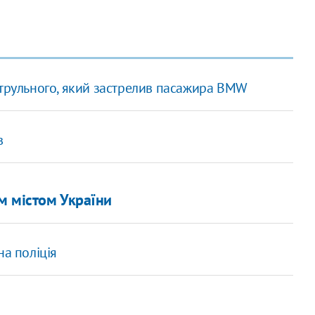
атрульного, який застрелив пасажира BMW
в
м містом України
на поліція