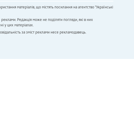
ристання матеріалів, що містять посилання на агентство "Українськi
х реклами. Редакція може не поділяти погляди, які в них
ні у цих матеріалах.
повідальність за зміст реклами несе рекламодавець.