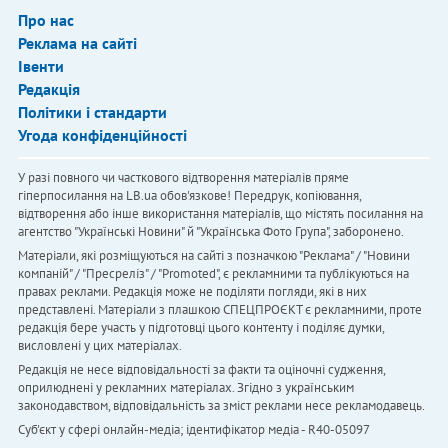
Про нас
Реклама на сайті
Івенти
Редакція
Політики і стандарти
Угода конфіденційності
У разі повного чи часткового відтворення матеріалів пряме
гіперпосилання на LB.ua обов'язкове! Передрук, копіювання,
відтворення або інше використання матеріалів, що містять посилання на
агентство "Українськi Новини" й "Українська Фото Група", заборонено.
Матеріали, які розміщуються на сайті з позначкою "Реклама" / "Новини
компаній" / "Пресреліз" / "Promoted", є рекламними та публікуються на
правах реклами. Редакція може не поділяти погляди, які в них
представлені. Матеріали з плашкою СПЕЦПРОЄКТ є рекламними, проте
редакція бере участь у підготовці цього контенту і поділяє думки,
висловлені у цих матеріалах.
Редакція не несе відповідальності за факти та оціночні судження,
оприлюднені у рекламних матеріалах. Згідно з українським
законодавством, відповідальність за зміст реклами несе рекламодавець.
Cуб'єкт у сфері онлайн-медіа; ідентифікатор медіа - R40-05097