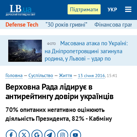
Підтримати
УКР
Defense Tech
“30 років гривні”
Фінансова грамо
Масована атака по Україні:
ФОТО
на Дніпропетровщині загинула
родина, у Львові – удар по
багатоповерхівках
(доповнюється)
Головна
—
Суспільство
—
Життя
—
13 січня 2016
, 15:41
Верховна Рада лідирує в
антирейтингу довіри українців
70% опитаних негативно оцінюють
діяльність Президента, 82% - Кабміну