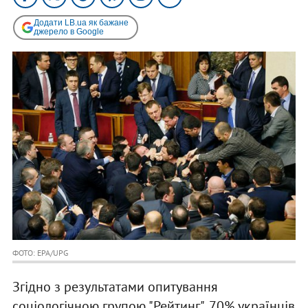
Додати LB.ua як бажане
джерело в Google
ФОТО: EPA/UPG
Згідно з результатами опитування
соціологічною групою "Рейтинг", 70% українців