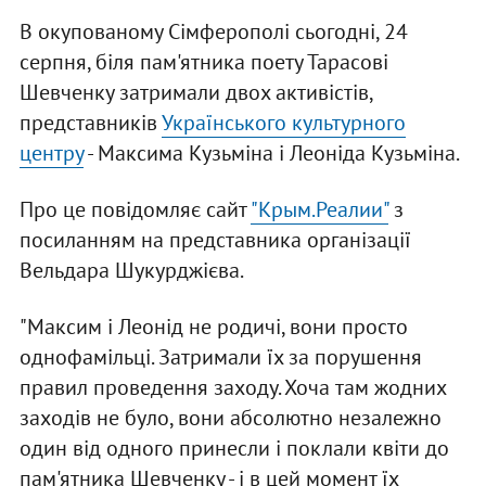
В окупованому Сімферополі сьогодні, 24
серпня, біля пам'ятника поету Тарасові
Шевченку затримали двох активістів,
представників
Українського культурного
центру
- Максима Кузьміна і Леоніда Кузьміна.
Про це повідомляє сайт
"Крым.Реалии"
з
посиланням на представника організації
Вельдара Шукурджієва.
"Максим і Леонід не родичі, вони просто
однофамільці. Затримали їх за порушення
правил проведення заходу. Хоча там жодних
заходів не було, вони абсолютно незалежно
один від одного принесли і поклали квіти до
пам'ятника Шевченку - і в цей момент їх