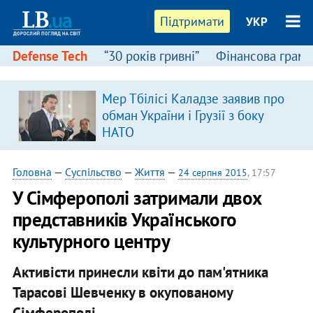
Підтримати
УКР
Defense Tech
“30 років гривні”
Фінансова грамо
Мер Тбілісі Каладзе заявив про
обман України і Грузії з боку
НАТО
Головна
—
Суспільство
—
Життя
—
24 серпня 2015
, 17:57
У Сімферополі затримали двох
представників Українського
культурного центру
Активісти принесли квіти до пам'ятника
Тарасові Шевченку в окупованому
Сімферополі