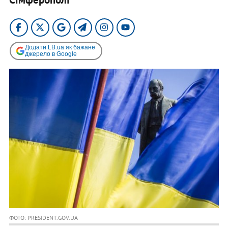
Додати LB.ua як бажане
джерело в Google
ФОТО: PRESIDENT.GOV.UA