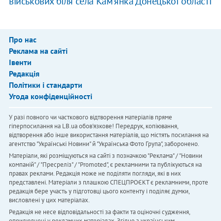
військових біля села Кам'янка Донецької області
Про нас
Реклама на сайті
Івенти
Редакція
Політики і стандарти
Угода конфіденційності
У разі повного чи часткового відтворення матеріалів пряме
гіперпосилання на LB.ua обов'язкове! Передрук, копіювання,
відтворення або інше використання матеріалів, що містять посилання на
агентство "Українськi Новини" й "Українська Фото Група", заборонено.
Матеріали, які розміщуються на сайті з позначкою "Реклама" / "Новини
компаній" / "Пресреліз" / "Promoted", є рекламними та публікуються на
правах реклами. Редакція може не поділяти погляди, які в них
представлені. Матеріали з плашкою СПЕЦПРОЄКТ є рекламними, проте
редакція бере участь у підготовці цього контенту і поділяє думки,
висловлені у цих матеріалах.
Редакція не несе відповідальності за факти та оціночні судження,
оприлюднені у рекламних матеріалах. Згідно з українським