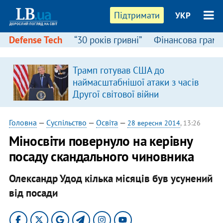
Підтримати
УКР
Defense Tech
“30 років гривні”
Фінансова грамо
Трамп готував США до
наймасштабнішої атаки з часів
Другої світової війни
Головна
—
Суспільство
—
Освіта
—
28 вересня 2014
, 13:26
Міносвіти повернуло на керівну
посаду скандального чиновника
Олександр Удод кілька місяців був усунений
від посади