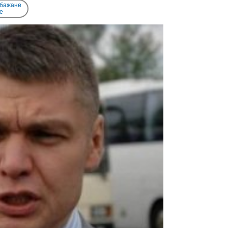
 бажане
e