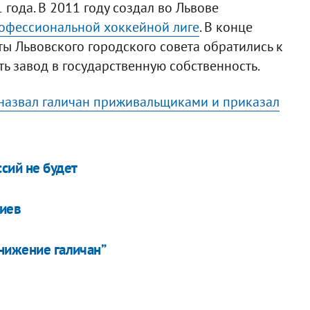
 года. В 2011 году создал во Львове
офессиональной хоккейной лиге
. В конце
ты Львовского городского совета обратились к
ть завод в государственную собственность.
 назвал галичан приживальщиками и приказал
сий не будет
Киев
унижение галичан”