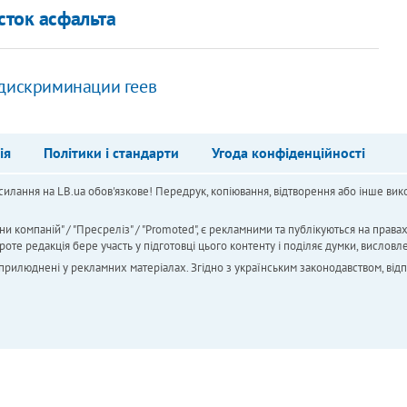
сток асфальта
 дискриминации геев
ія
Політики і стандарти
Угода конфіденційності
силання на LB.ua обов'язкове! Передрук, копіювання, відтворення або інше вико
ни компаній" / "Пресреліз" / "Promoted", є рекламними та публікуються на права
 редакція бере участь у підготовці цього контенту і поділяє думки, висловле
 оприлюднені у рекламних матеріалах. Згідно з українським законодавством, від