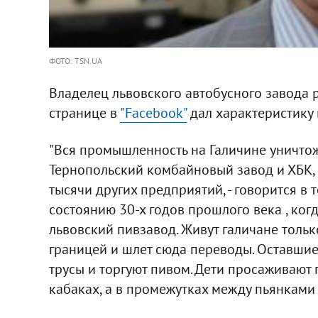
ФОТО: TSN.UA
Владелец львовского автобусного завода 
странице в
"Facebook"
дал характеристику 
"Вся промышленность на Галичине уничтоже
Тернопольский комбайновый завод и ХБК, 
тысячи других предприятий, - говорится в т
состоянию 30-х годов прошлого века , ко
львовский пивзавод. Живут галичане только 
границей и шлет сюда переводы. Оставшие
трусы и торгуют пивом. Дети просаживают
кабаках, а в промежутках между пьянками 