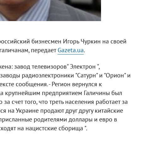
российский бизнесмен Игорь Чуркин на своей
галичанам, передает
Gazeta.ua
.
на: завод телевизоров" Электрон ",
заводы радиоэлектроники "Сатурн" и "Орион" и
ексте сообщения. - Регион вернулся к
гда крупнейшим предприятием Галичины был
за счет того, что треть населения работает за
ся на Украине продают друг другу китайские
 присланные родителями доллары и евро в
ходят на нацистские сборища ".