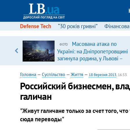
Defense Tech
“30 років гривні”
Фінансова
ового
Масована атака по
ФОТО
ій
Україні: на Дніпропетровщині
загинула родина, у Львові –
удар по багатоповерхівках
(доповнюється)
Головна
—
Суспільство
—
Життя
—
18 березня 2013
, 16:53
Российский бизнесмен, вл
галичан
"Живут галичане только за счет того, что
сюда переводы"