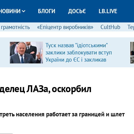
НОВИНИ
БЛОГИ
ДОСЬЄ
LB.LIVE
 грамотність
«Епіцентр виробників»
CultHub
Те
Туск назвав "ідіотськими"
заклики заблокувати вступ
України до ЄС і закликав
припинити антиукраїнську
риторику
аделец ЛАЗа, оскорбил
 треть населения работает за границей и шлет