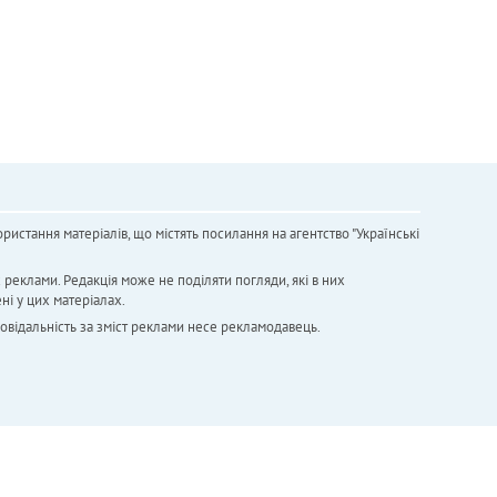
ристання матеріалів, що містять посилання на агентство "Українськi
х реклами. Редакція може не поділяти погляди, які в них
ні у цих матеріалах.
повідальність за зміст реклами несе рекламодавець.