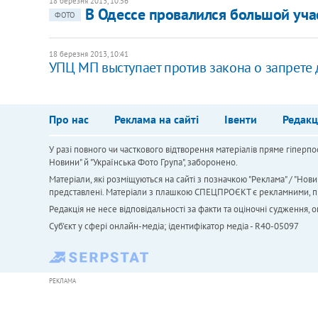
18 березня 2013, 10:56
В Одессе провалился большой уча
ФОТО
18 березня 2013, 10:41
УПЦ МП выступает против закона о запрете
Про нас
Реклама на сайті
Івенти
Редакц
У разі повного чи часткового відтворення матеріалів пряме гіперпо
Новини" й "Українська Фото Група", заборонено.
Матеріали, які розміщуються на сайті з позначкою "Реклама" / "Нови
представлені. Матеріали з плашкою СПЕЦПРОЄКТ є рекламними, проте
Редакція не несе відповідальності за факти та оціночні судження,
Cуб'єкт у сфері онлайн-медіа; ідентифікатор медіа - R40-05097
РЕКЛАМА