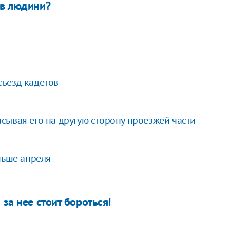
ав людини?
съезд кадетов
сывая его на другую сторону проезжей части
ньше апреля
 за нее стоит бороться!