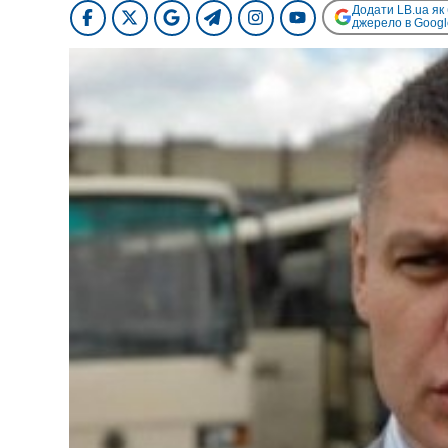
Додати LB.ua як
джерело в Googl