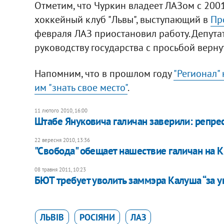
Отметим, что Чуркин владеет ЛАЗом с 2001
хоккейный клуб "Львы", выступающий в
Пр
февраля ЛАЗ приостановил работу. Депута
руководству государства с просьбой верну
Напомним, что в прошлом году
"Регионал"
им "знать свое место"
.
11 лютого 2010, 16:00
Штабе Януковича галичан заверили: репрес
22 вересня 2010, 13:36
"Свобода" обещает нашествие галичан на 
08 травня 2011, 10:23
БЮТ требует уволить заммэра Калуша “за 
ЛЬВІВ
РОСІЯНИ
ЛАЗ