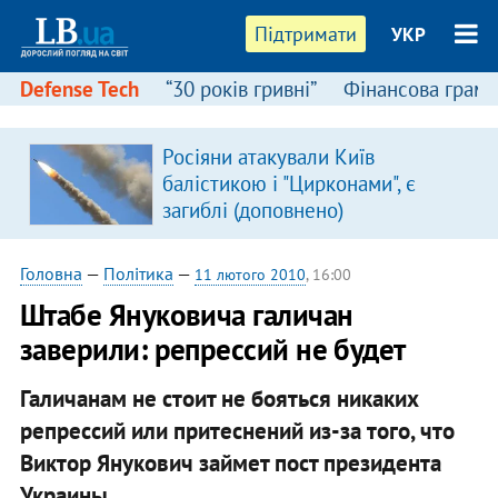
Підтримати
УКР
Defense Tech
“30 років гривні”
Фінансова грамо
Росіяни атакували Київ
балістикою і "Цирконами", є
загиблі (доповнено)
Головна
—
Політика
—
11 лютого 2010
, 16:00
Штабе Януковича галичан
заверили: репрессий не будет
Галичанам не стоит не бояться никаких
репрессий или притеснений из-за того, что
Виктор Янукович займет пост президента
Украины.