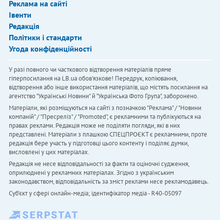
Реклама на сайті
Івенти
Редакція
Політики і стандарти
Угода конфіденційності
У разі повного чи часткового відтворення матеріалів пряме
гіперпосилання на LB.ua обов'язкове! Передрук, копіювання,
відтворення або інше використання матеріалів, що містять посилання на
агентство "Українськi Новини" й "Українська Фото Група", заборонено.
Матеріали, які розміщуються на сайті з позначкою "Реклама" / "Новини
компаній" / "Пресреліз" / "Promoted", є рекламними та публікуються на
правах реклами. Редакція може не поділяти погляди, які в них
представлені. Матеріали з плашкою СПЕЦПРОЄКТ є рекламними, проте
редакція бере участь у підготовці цього контенту і поділяє думки,
висловлені у цих матеріалах.
Редакція не несе відповідальності за факти та оціночні судження,
оприлюднені у рекламних матеріалах. Згідно з українським
законодавством, відповідальність за зміст реклами несе рекламодавець.
Cуб'єкт у сфері онлайн-медіа; ідентифікатор медіа - R40-05097