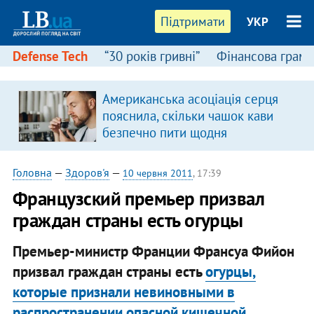
Підтримати
УКР
Defense Tech
“30 років гривні”
Фінансова грамо
Американська асоціація серця
пояснила, скільки чашок кави
безпечно пити щодня
Головна
—
Здоров'я
—
10 червня 2011
, 17:39
Французский премьер призвал
граждан страны есть огурцы
Премьер-министр Франции Франсуа Фийон
призвал граждан страны есть
огурцы,
которые признали невиновными в
распространении опасной кишечной