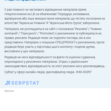
У разі повного чи часткового відтворення матеріалів пряме
гіперпосилання на LB.ua обов'язкове! Передрук, копіювання,
відтворення або інше використання матеріалів, що містять посилання на
агентство "Українськi Новини" й "Українська Фото Група", заборонено.
Матеріали, які розміщуються на сайті з позначкою "Реклама" / "Новини
компаній" / "Пресреліз" / "Promoted", є рекламними та публікуються на
правах реклами. Редакція може не поділяти погляди, які в них
представлені. Матеріали з плашкою СПЕЦПРОЄКТ є рекламними, проте
редакція бере участь у підготовці цього контенту і поділяє думки,
висловлені у цих матеріалах.
Редакція не несе відповідальності за факти та оціночні судження,
оприлюднені у рекламних матеріалах. Згідно з українським
законодавством, відповідальність за зміст реклами несе рекламодавець.
Cуб'єкт у сфері онлайн-медіа; ідентифікатор медіа - R40-05097
РЕКЛАМА