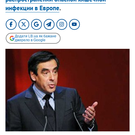
инфекции в Европе
.
Додати LB.ua як бажане
джерело в Google