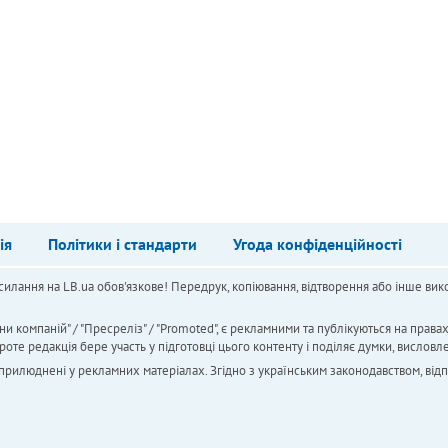
ія
Політики і стандарти
Угода конфіденційності
силання на LB.ua обов'язкове! Передрук, копіювання, відтворення або інше вико
ни компаній" / "Пресреліз" / "Promoted", є рекламними та публікуються на права
 редакція бере участь у підготовці цього контенту і поділяє думки, висловле
 оприлюднені у рекламних матеріалах. Згідно з українським законодавством, від