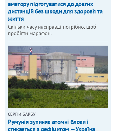
аматору підготуватися до довгих
дистанцій без шкоди для здоров’я та
життя
Скільки часу насправді потрібно, щоб
пробігти марафон.
СЕРГІЙ БАРБУ
Румунія зупиняє атомні блоки і
стикається з дефіцитом — Україна