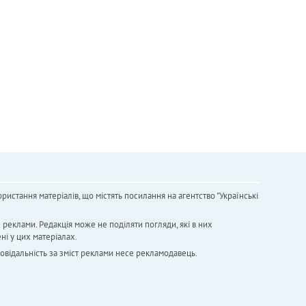
ристання матеріалів, що містять посилання на агентство "Українськi
х реклами. Редакція може не поділяти погляди, які в них
ні у цих матеріалах.
повідальність за зміст реклами несе рекламодавець.