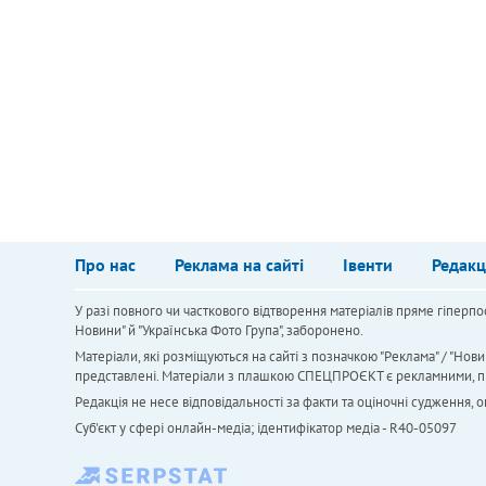
Про нас
Реклама на сайті
Івенти
Редакц
У разі повного чи часткового відтворення матеріалів пряме гіперпо
Новини" й "Українська Фото Група", заборонено.
Матеріали, які розміщуються на сайті з позначкою "Реклама" / "Нови
представлені. Матеріали з плашкою СПЕЦПРОЄКТ є рекламними, проте
Редакція не несе відповідальності за факти та оціночні судження,
Cуб'єкт у сфері онлайн-медіа; ідентифікатор медіа - R40-05097