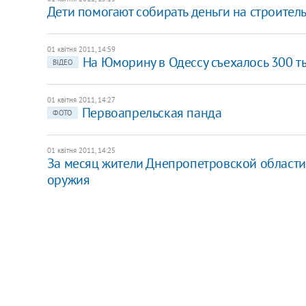
Дети помогают собирать деньги на строител
01 квітня 2011, 14:59
На Юморину в Одессу съехалось 300 т
ВІДЕО
01 квітня 2011, 14:27
Первоапрельская панда
ФОТО
01 квітня 2011, 14:25
За месяц жители Днепропетровской област
оружия