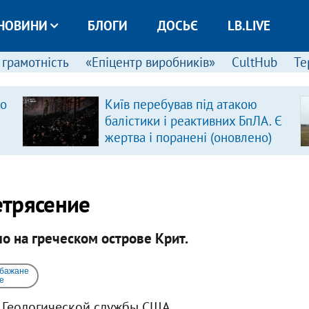
НОВИНИ
БЛОГИ
ДОСЬЄ
LB.LIVE
 грамотність
«Епіцентр виробників»
CultHub
Те
ро
Київ перебував під атакою
балістики і реактивних БпЛА. Є
жертва і поранені (оновлено)
етрясение
о на греческом острове Крит.
 бажане
e
 Геологической службы США.