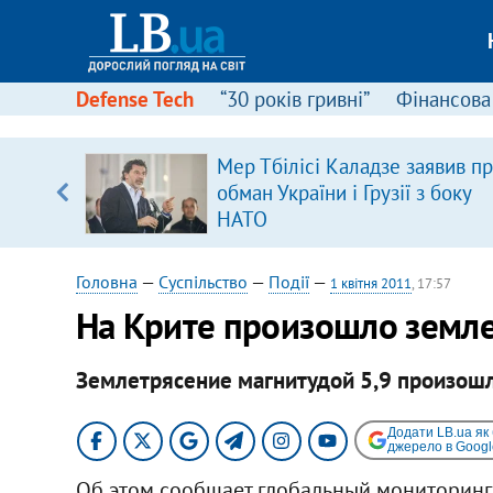
Defense Tech
“30 років гривні”
Фінансова
серця
Мер Тбілісі Каладзе заявив п
 кави
обман України і Грузії з боку
НАТО
Головна
—
Суспільство
—
Події
—
1 квітня 2011
, 17:57
На Крите произошло земл
Землетрясение магнитудой 5,9 произошл
Додати LB.ua як
джерело в Googl
Об этом сообщает глобальный мониторинг