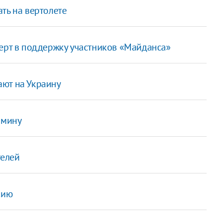
ть на вертолете
церт в поддержку участников «Майданса»
ают на Украину
 мину
телей
сию