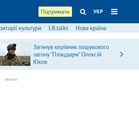
Підтримати
УКР
риторії культури
LB.talks
Нова країна
Загинув керівник пошукового
загону "Плацдарм" Олексій
Юков
РЕКЛАМА