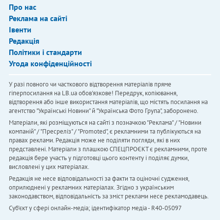
Про нас
Реклама на сайті
Івенти
Редакція
Політики і стандарти
Угода конфіденційності
У разі повного чи часткового відтворення матеріалів пряме
гіперпосилання на LB.ua обов'язкове! Передрук, копіювання,
відтворення або інше використання матеріалів, що містять посилання на
агентство "Українськi Новини" й "Українська Фото Група", заборонено.
Матеріали, які розміщуються на сайті з позначкою "Реклама" / "Новини
компаній" / "Пресреліз" / "Promoted", є рекламними та публікуються на
правах реклами. Редакція може не поділяти погляди, які в них
представлені. Матеріали з плашкою СПЕЦПРОЄКТ є рекламними, проте
редакція бере участь у підготовці цього контенту і поділяє думки,
висловлені у цих матеріалах.
Редакція не несе відповідальності за факти та оціночні судження,
оприлюднені у рекламних матеріалах. Згідно з українським
законодавством, відповідальність за зміст реклами несе рекламодавець.
Cуб'єкт у сфері онлайн-медіа; ідентифікатор медіа - R40-05097