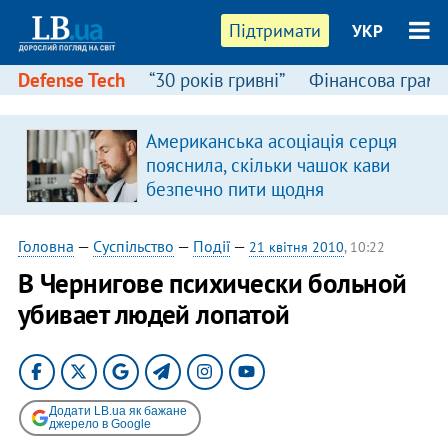
Підтримати
УКР
Defense Tech
“30 років гривні”
Фінансова грамо
Американська асоціація серця
пояснила, скільки чашок кави
безпечно пити щодня
Головна
—
Суспільство
—
Події
—
21 квітня 2010
, 10:22
В Чернигове психически больной
убивает людей лопатой
Додати LB.ua як бажане
джерело в Google