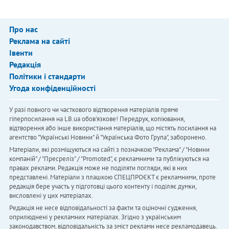
Про нас
Реклама на сайті
Івенти
Редакція
Політики і стандарти
Угода конфіденційності
У разі повного чи часткового відтворення матеріалів пряме
гіперпосилання на LB.ua обов'язкове! Передрук, копіювання,
відтворення або інше використання матеріалів, що містять посилання на
агентство "Українськi Новини" й "Українська Фото Група", заборонено.
Матеріали, які розміщуються на сайті з позначкою "Реклама" / "Новини
компаній" / "Пресреліз" / "Promoted", є рекламними та публікуються на
правах реклами. Редакція може не поділяти погляди, які в них
представлені. Матеріали з плашкою СПЕЦПРОЄКТ є рекламними, проте
редакція бере участь у підготовці цього контенту і поділяє думки,
висловлені у цих матеріалах.
Редакція не несе відповідальності за факти та оціночні судження,
оприлюднені у рекламних матеріалах. Згідно з українським
законодавством, відповідальність за зміст реклами несе рекламодавець.