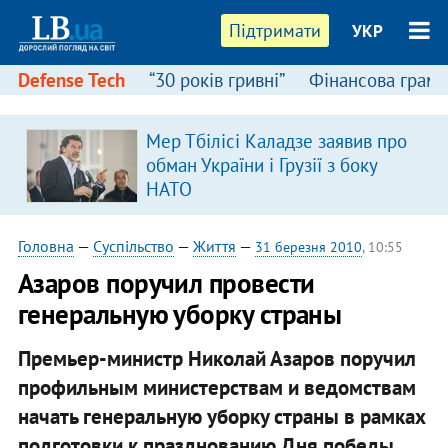
Підтримати
УКР
Defense Tech
“30 років гривні”
Фінансова грамо
Мер Тбілісі Каладзе заявив про
в
обман України і Грузії з боку
НАТО
Головна
—
Суспільство
—
Життя
—
31 березня 2010
, 10:55
Азаров поручил провести
генеральную уборку страны
Премьер-министр Николай Азаров поручил
профильным министерствам и ведомствам
начать генеральную уборку страны в рамках
подготовки к празднованию Дня победы.