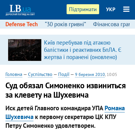
Підтримати
УКР
Defense Tech
“30 років гривні”
Фінансова грамо
Київ перебував під атакою
балістики і реактивних БпЛА. Є
жертва і поранені (оновлено)
Головна
—
Суспільство
—
Події
—
9 березня 2010
, 10:05
Суд обязал Симоненко извиниться
за клевету на Шухевича
Иск детей Главного командира УПА
Романа
Шухевича
к первому секретарю ЦК КПУ
Петру Симоненко удовлетворен.