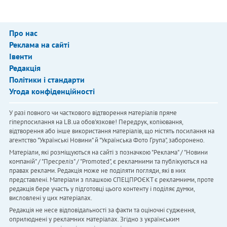
Про нас
Реклама на сайті
Івенти
Редакція
Політики і стандарти
Угода конфіденційності
У разі повного чи часткового відтворення матеріалів пряме
гіперпосилання на LB.ua обов'язкове! Передрук, копіювання,
відтворення або інше використання матеріалів, що містять посилання на
агентство "Українськi Новини" й "Українська Фото Група", заборонено.
Матеріали, які розміщуються на сайті з позначкою "Реклама" / "Новини
компаній" / "Пресреліз" / "Promoted", є рекламними та публікуються на
правах реклами. Редакція може не поділяти погляди, які в них
представлені. Матеріали з плашкою СПЕЦПРОЄКТ є рекламними, проте
редакція бере участь у підготовці цього контенту і поділяє думки,
висловлені у цих матеріалах.
Редакція не несе відповідальності за факти та оціночні судження,
оприлюднені у рекламних матеріалах. Згідно з українським