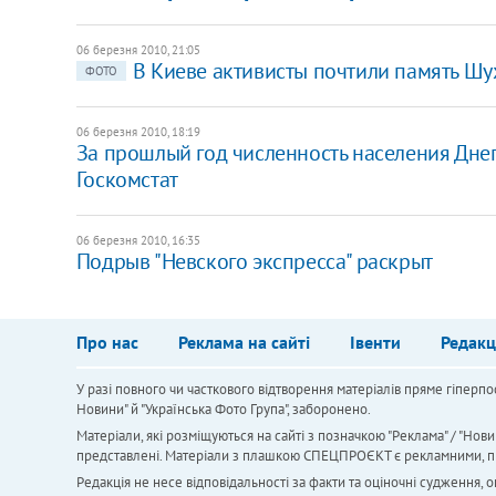
06 березня 2010, 21:05
В Киеве активисты почтили память Шу
ФОТО
06 березня 2010, 18:19
За прошлый год численность населения Днепр
Госкомстат
06 березня 2010, 16:35
Подрыв "Невского экспресса" раскрыт
Про нас
Реклама на сайті
Івенти
Редакц
У разі повного чи часткового відтворення матеріалів пряме гіперпо
Новини" й "Українська Фото Група", заборонено.
Матеріали, які розміщуються на сайті з позначкою "Реклама" / "Нови
представлені. Матеріали з плашкою СПЕЦПРОЄКТ є рекламними, проте
Редакція не несе відповідальності за факти та оціночні судження,