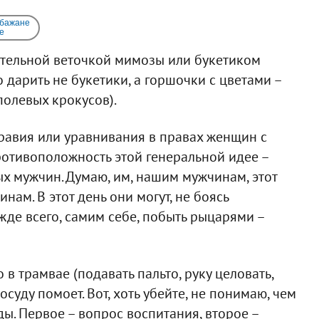
 бажане
e
зательной веточкой мимозы или букетиком
 дарить не букетики, а горшочки с цветами –
олевых крокусов).
равия или уравнивания в правах женщин с
ротивоположность этой генеральной идее –
 мужчин. Думаю, им, нашим мужчинам, этот
ам. В этот день они могут, не боясь
де всего, самим себе, побыть рыцарями –
 в трамвае (подавать пальто, руку целовать,
осуду помоет. Вот, хоть убейте, не понимаю, чем
ы. Первое – вопрос воспитания, второе –