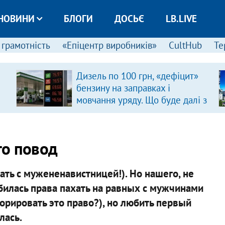
НОВИНИ
БЛОГИ
ДОСЬЄ
LB.LIVE
 грамотність
«Епіцентр виробників»
CultHub
Те
Дизель по 100 грн, «дефіцит»
бензину на заправках і
мовчання уряду. Що буде далі з
цінами на пальне?
то повод
ать с мужененавистницей!). Но нашего, не
обилась права пахать на равных с мужчинами
норировать это право?), но любить первый
лась.