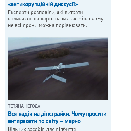
«антикорупційній дискусії»
Експерти розповіли, які витрати
впливають на вартість цих засобів і чому
не всі дрони можна порівнювати.
ТЕТЯНА НЕГОДА
Вся надія на діпстрайки. Чому просити
антиракети по світу — марно
Вільних засобів для відбиття