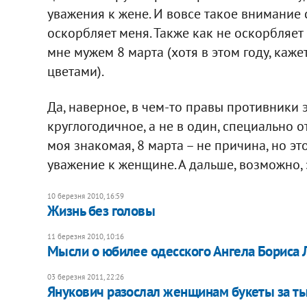
уважения к жене. И вовсе такое внимание 
оскорбляет меня. Также как не оскорбляет
мне мужем 8 марта (хотя в этом году, каже
цветами).
Да, наверное, в чем-то правы противники 
круглогодичное, а не в один, специально о
моя знакомая, 8 марта – не причина, но э
уважение к женщине. А дальше, возможно, 
10 березня 2010, 16:59
Жизнь без головы
11 березня 2010, 10:16
Мысли о юбилее одесского Ангела Бориса 
03 березня 2011, 22:26
Янукович разослал женщинам букеты за ты