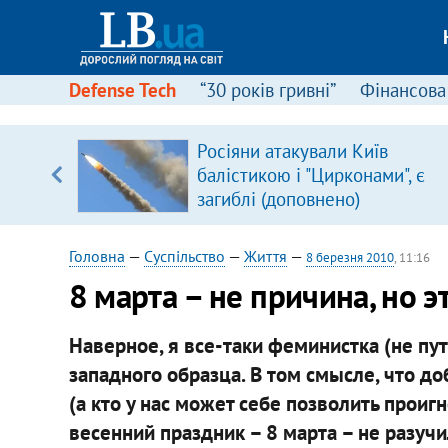
Defense Tech
“30 років гривні”
Фінансова
вив про
Росіяни атакували Київ
боку
балістикою і "Цирконами", є
загиблі (доповнено)
Головна
—
Суспільство
—
Життя
—
8 березня 2010
, 11:16
8 марта – не причина, но э
Наверное, я все-таки феминистка (не пут
западного образца. В том смысле, что д
(а кто у нас может себе позволить проиг
весенний праздник – 8 марта – не разучи