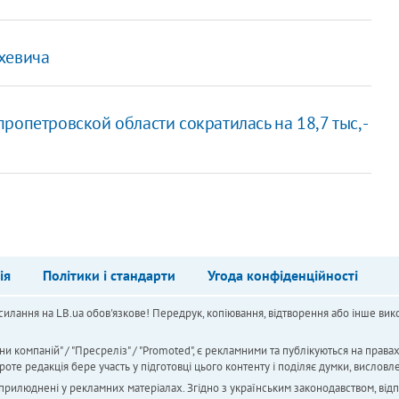
хевича
опетровской области сократилась на 18,7 тыс, -
ія
Політики і стандарти
Угода конфіденційності
силання на LB.ua обов'язкове! Передрук, копіювання, відтворення або інше вико
ни компаній" / "Пресреліз" / "Promoted", є рекламними та публікуються на права
 редакція бере участь у підготовці цього контенту і поділяє думки, висловле
 оприлюднені у рекламних матеріалах. Згідно з українським законодавством, від