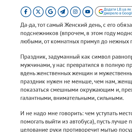
Додати LB.ua як
джерело в Googl
Да-да, тот самый Женский день, с его обя
подснежников (впрочем, в этом году модно
любыми, от комнатных примул до нежных п
Праздник, задуманный как символ равноп
мужчинами, у нас превратился в полную п
вдень женственных женщин и мужественных
праздник нужен не меньше, чем нам, женщин
показаться смешными окружающим и, преж
галантными, внимательными, сильными.
И не надо мне говорить: чем уступать место
помогать выйти из автобуса), пусть лучше п
целование руки противоречит мытью посуд