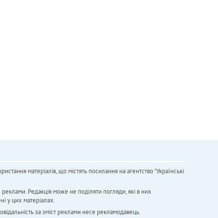
ристання матеріалів, що містять посилання на агентство "Українськi
х реклами. Редакція може не поділяти погляди, які в них
ні у цих матеріалах.
повідальність за зміст реклами несе рекламодавець.