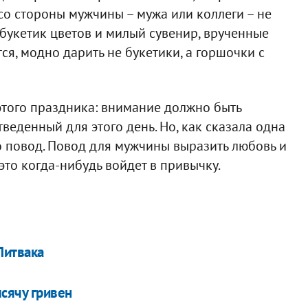
со стороны мужчины – мужа или коллеги – не
 букетик цветов и милый сувенир, врученные
тся, модно дарить не букетики, а горшочки с
этого праздника: внимание должно быть
тведенный для этого день. Но, как сказала одна
то повод. Повод для мужчины выразить любовь и
это когда-нибудь войдет в привычку.
Литвака
сячу гривен