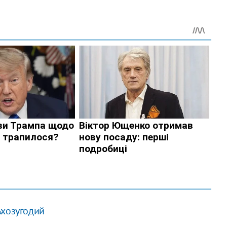
ьхозугодий