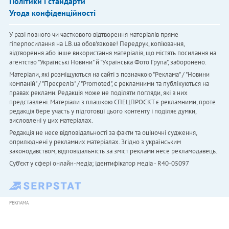
Політики і стандарти
Угода конфіденційності
У разі повного чи часткового відтворення матеріалів пряме
гіперпосилання на LB.ua обов'язкове! Передрук, копіювання,
відтворення або інше використання матеріалів, що містять посилання на
агентство "Українськi Новини" й "Українська Фото Група", заборонено.
Матеріали, які розміщуються на сайті з позначкою "Реклама" / "Новини
компаній" / "Пресреліз" / "Promoted", є рекламними та публікуються на
правах реклами. Редакція може не поділяти погляди, які в них
представлені. Матеріали з плашкою СПЕЦПРОЄКТ є рекламними, проте
редакція бере участь у підготовці цього контенту і поділяє думки,
висловлені у цих матеріалах.
Редакція не несе відповідальності за факти та оціночні судження,
оприлюднені у рекламних матеріалах. Згідно з українським
законодавством, відповідальність за зміст реклами несе рекламодавець.
Cуб'єкт у сфері онлайн-медіа; ідентифікатор медіа - R40-05097
РЕКЛАМА