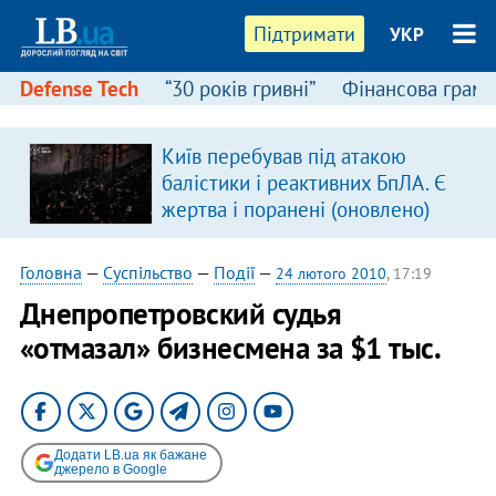
Підтримати
УКР
Defense Tech
“30 років гривні”
Фінансова грамо
:
Київ перебував під атакою
балістики і реактивних БпЛА. Є
жертва і поранені (оновлено)
Головна
—
Суспільство
—
Події
—
24 лютого 2010
, 17:19
Днепропетровский судья
«отмазал» бизнесмена за $1 тыс.
Додати LB.ua як бажане
джерело в Google