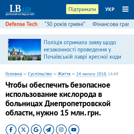
Підтримати
УКР
Defense Tech
“30 років гривні”
Фінансова грамо
Поліція отримала заяву щодо
в
незаконності проведення у
Почаївській лаврі хресної ходи
Головна
—
Суспільство
—
Життя
—
24 лютого 2010
, 14:49
Чтобы обеспечить безопасное
использование кислорода в
больницах Днепропетровской
области, нужно 15 млн. грн.