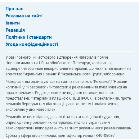
Про нас
Реклама на сайті
Івенти
Редакція
Політики і стандарти
Угода конфіденційності
У разі повного чи часткового відтворення матеріалів пряме
гіперпосилання на LB.ua обов'язкове! Передрук, копіювання,
відтворення або інше використання матеріалів, що містять посилання на
агентство "Українськi Новини" й "Українська Фото Група", заборонено.
Матеріали, які розміщуються на сайті з позначкою "Реклама" / "Новини
компаній" / "Пресреліз" / "Promoted", є рекламними та публікуються на
правах реклами. Редакція може не поділяти погляди, які в них
представлені. Матеріали з плашкою СПЕЦПРОЄКТ є рекламними, проте
редакція бере участь у підготовці цього контенту і поділяє думки,
висловлені у цих матеріалах.
Редакція не несе відповідальності за факти та оціночні судження,
оприлюднені у рекламних матеріалах. Згідно з українським
законодавством, відповідальність за зміст реклами несе рекламодавець.
Cуб'єкт у сфері онлайн-медіа; ідентифікатор медіа - R40-05097