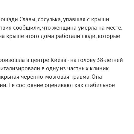
лощади Славы, сосулька, упавшая с крыши
твия сообщили, что женщина умерла на месте.
 на крыше этого дома работали люди, которые
роизошла в центре Киева - на голову 38-летней
питализировали в одну из частных клиник
акрытая черепно-мозговая травма. Она
ии. Ее состояние оценивают как стабильное