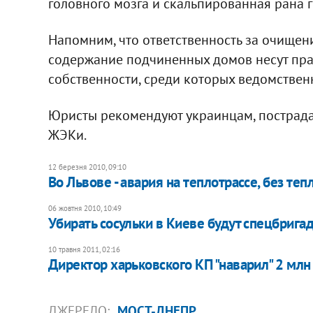
головного мозга и скальпированная рана 
Напомним, что ответственность за очищен
содержание подчиненных домов несут пр
собственности, среди которых ведомствен
Юристы рекомендуют украинцам, пострадав
ЖЭКи.
12 березня 2010, 09:10
Во Львове - авария на теплотрассе, без теп
06 жовтня 2010, 10:49
Убирать сосульки в Киеве будут спецбрига
10 травня 2011, 02:16
Директор харьковского КП "наварил" 2 млн 
ДЖЕРЕЛО:
МОСТ-ДНЕПР