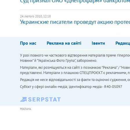
Суд признал ОАО «Днепрофарм» банкрото
24 лютого 2010, 12:18
Украинские писатели проведут акцию протес
Про нас
Реклама на сайті
Івенти
Редакц
У разі повного чи часткового відтворення матеріалів пряме гіперпо
Новини" й "Українська Фото Група", заборонено.
Матеріали, які розміщуються на сайті з позначкою "Реклама" / "Нови
представлені. Матеріали з плашкою СПЕЦПРОЄКТ є рекламними, проте
Редакція не несе відповідальності за факти та оціночні судження,
Cуб'єкт у сфері онлайн-медіа; ідентифікатор медіа - R40-05097
РЕКЛАМА