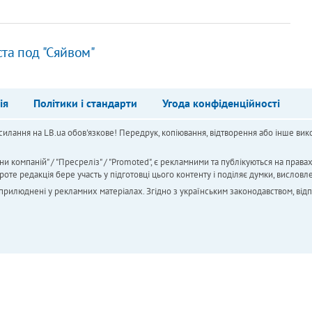
м
та под "Сяйвом"
ія
Політики і стандарти
Угода конфіденційності
силання на LB.ua обов'язкове! Передрук, копіювання, відтворення або інше вико
ни компаній" / "Пресреліз" / "Promoted", є рекламними та публікуються на права
 редакція бере участь у підготовці цього контенту і поділяє думки, висловле
 оприлюднені у рекламних матеріалах. Згідно з українським законодавством, від