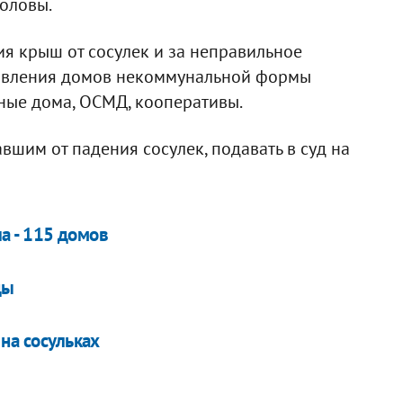
головы.
ия крыш от сосулек и за неправильное
авления домов некоммунальной формы
ные дома, ОСМД, кооперативы.
шим от падения сосулек, подавать в суд на
ла - 115 домов
ды
на сосульках