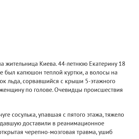
на жительница Киева. 44-летнюю Екатерину 18
ее был капюшон теплой куртки, а волосы на
ок льда, сорвавшийся с крыши 5-этажного
 женщину по голове. Очевидцы происшествия
чуге сосулька, упавшая с пятого этажа, тяжело
адавшую доставили в реанимационное
 открытая черепно-мозговая травма, ушиб