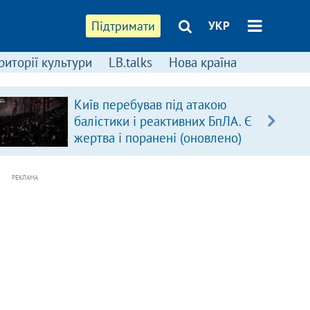
Підтримати
УКР
риторії культури
LB.talks
Нова країна
Київ перебував під атакою
балістики і реактивних БпЛА. Є
жертва і поранені (оновлено)
РЕКЛАМА