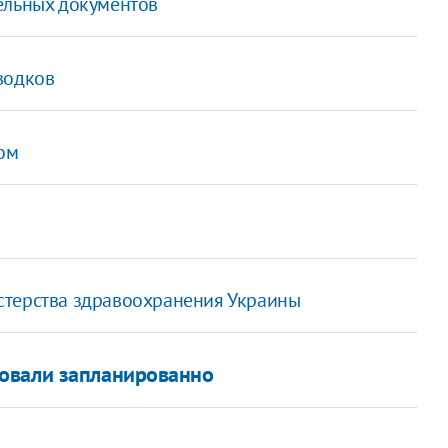
ельных документов
водков
гом
стерства здравоохранения Украины
овали запланированно