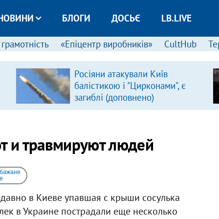
НОВИНИ
БЛОГИ
ДОСЬЄ
LB.LIVE
 грамотність
«Епіцентр виробників»
CultHub
Те
Росіяни атакували Київ
балістикою і "Цирконами", є
загиблі (доповнено)
ют и травмируют людей
 бажане
e
давно в Киеве упавшая с крыши сосулька
улек в Украине пострадали еще несколько