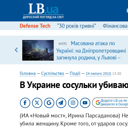
Defense Tech
“30 років гривні”
Фінансова
іцит»
Масована атака по
ФОТО
Україні: на Дніпропетровщині
 далі з
загинула родина, у Львові –
удар по багатоповерхівках
(доповнюється)
Головна
—
Суспільство
—
Події
—
24 лютого 2010
, 13:30
В Украине сосульки убива
Додати LB.ua як
джерело в Googl
(ИА «Новый мост», Ирина Парсаданова) Не
убила женщину. Кроме того, от ударов сос