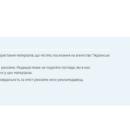
ристання матеріалів, що містять посилання на агентство "Українськi
х реклами. Редакція може не поділяти погляди, які в них
ні у цих матеріалах.
повідальність за зміст реклами несе рекламодавець.