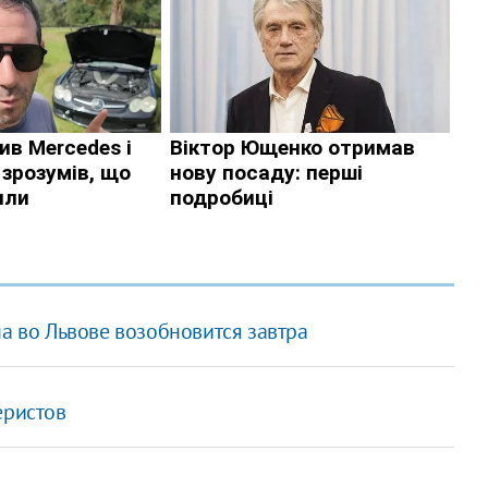
на во Львове возобновится завтра
еристов