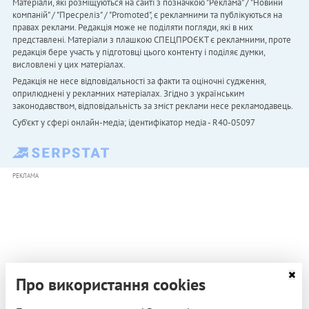
Матеріали, які розміщуються на сайті з позначкою "Реклама" / "Новини
компаній" / "Пресреліз" / "Promoted", є рекламними та публікуються на
правах реклами. Редакція може не поділяти погляди, які в них
представлені. Матеріали з плашкою СПЕЦПРОЄКТ є рекламними, проте
редакція бере участь у підготовці цього контенту і поділяє думки,
висловлені у цих матеріалах.
Редакція не несе відповідальності за факти та оціночні судження,
оприлюднені у рекламних матеріалах. Згідно з українським
законодавством, відповідальність за зміст реклами несе рекламодавець.
Cуб'єкт у сфері онлайн-медіа; ідентифікатор медіа - R40-05097
РЕКЛАМА
Про використання cookies