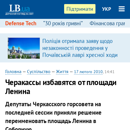
Підтримати
УКР
Defense Tech
“30 років гривні”
Фінансова грамо
Поліція отримала заяву щодо
незаконності проведення у
Почаївській лаврі хресної ходи
Головна
—
Суспільство
—
Життя
—
17 лютого 2010
, 14:41
Черакассы избавятся от площади
Ленина
Депутаты Черкасского горсовета на
последней сессии приняли решение
переименовать площадь Ленина в
Соборную.