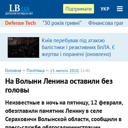
Підтримати
УКР
Defense Tech
“30 років гривні”
Фінансова грамо
:
Київ перебував під атакою
балістики і реактивних БпЛА. Є
жертва і поранені (оновлено)
Головна
—
Політика
—
13 лютого 2010
, 11:41
На Волыни Ленина оставили без
головы
Неизвестные в ночь на пятницу, 12 февраля,
обезглавили памятник Ленину в селе
Сераховичи Волынской области, сообщили в
пресс-службе облгосадминистрации.