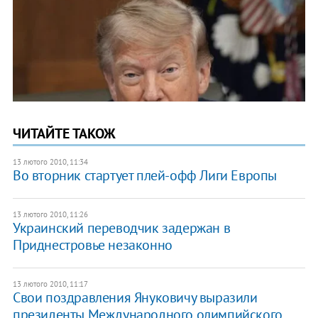
ЧИТАЙТЕ ТАКОЖ
13 лютого 2010, 11:34
Во вторник стартует плей-офф Лиги Европы
13 лютого 2010, 11:26
Украинский переводчик задержан в
Приднестровье незаконно
13 лютого 2010, 11:17
Свои поздравления Януковичу выразили
президенты Международного олимпийского