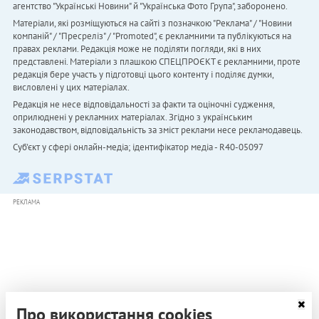
агентство "Українськi Новини" й "Українська Фото Група", заборонено.
Матеріали, які розміщуються на сайті з позначкою "Реклама" / "Новини
компаній" / "Пресреліз" / "Promoted", є рекламними та публікуються на
правах реклами. Редакція може не поділяти погляди, які в них
представлені. Матеріали з плашкою СПЕЦПРОЄКТ є рекламними, проте
редакція бере участь у підготовці цього контенту і поділяє думки,
висловлені у цих матеріалах.
Редакція не несе відповідальності за факти та оціночні судження,
оприлюднені у рекламних матеріалах. Згідно з українським
законодавством, відповідальність за зміст реклами несе рекламодавець.
Cуб'єкт у сфері онлайн-медіа; ідентифікатор медіа - R40-05097
РЕКЛАМА
Про використання cookies