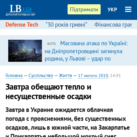
Підтримати
УКР
Defense Tech
“30 років гривні”
Фінансова грамо
Масована атака по Україні:
ФОТО
на Дніпропетровщині загинула
родина, у Львові – удар по
багатоповерхівках
(доповнюється)
Головна
—
Суспільство
—
Життя
—
17 лютого 2010
, 14:35
Завтра обещают тепло и
несущественные осадки
Завтра в Украине ожидается облачная
погода с прояснениями, без существенных
осадков, лишь в южной части, на Закарпатье
и Прикарпатье небольшой мокрый снег,