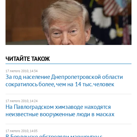
ЧИТАЙТЕ ТАКОЖ
17 лютого 2010, 14:34
За год население Днепропетровской области
сократилось более, чем на 14 тыс. человек
17 лютого 2010, 14:24
На Павлоградском химзаводе находятся
неизвестные вооруженные люди в масках
17 лютого 2010, 14:05
В Бердянске обстреляли маршрутку с