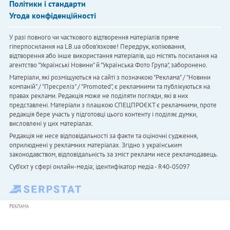
Політики і стандарти
Угода конфіденційності
У разі повного чи часткового відтворення матеріалів пряме
гіперпосилання на LB.ua обов'язкове! Передрук, копіювання,
відтворення або інше використання матеріалів, що містять посилання на
агентство "Українськi Новини" й "Українська Фото Група", заборонено.
Матеріали, які розміщуються на сайті з позначкою "Реклама" / "Новини
компаній" / "Пресреліз" / "Promoted", є рекламними та публікуються на
правах реклами. Редакція може не поділяти погляди, які в них
представлені. Матеріали з плашкою СПЕЦПРОЄКТ є рекламними, проте
редакція бере участь у підготовці цього контенту і поділяє думки,
висловлені у цих матеріалах.
Редакція не несе відповідальності за факти та оціночні судження,
оприлюднені у рекламних матеріалах. Згідно з українським
законодавством, відповідальність за зміст реклами несе рекламодавець.
Cуб'єкт у сфері онлайн-медіа; ідентифікатор медіа - R40-05097
РЕКЛАМА