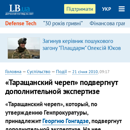
Підтримати
УКР
Defense Tech
“30 років гривні”
Фінансова грамо
Загинув керівник пошукового
загону "Плацдарм" Олексій Юков
Головна
—
Суспільство
—
Події
—
21 січня 2010
, 09:17
«Таращанский череп» подвергнут
дополнительной экспертизе
«Таращанский череп», который, по
утверждению Генпрокуратуры,
принадлежит
Георгию Гонгадзе
, подвергнут
дополнительной экспертизе. На нее