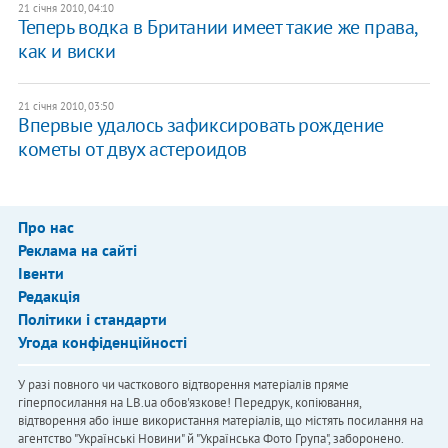
21 січня 2010, 04:10
Теперь водка в Британии имеет такие же права,
как и виски
21 січня 2010, 03:50
Впервые удалось зафиксировать рождение
кометы от двух астероидов
Про нас
Реклама на сайті
Івенти
Редакція
Політики і стандарти
Угода конфіденційності
У разі повного чи часткового відтворення матеріалів пряме
гіперпосилання на LB.ua обов'язкове! Передрук, копіювання,
відтворення або інше використання матеріалів, що містять посилання на
агентство "Українськi Новини" й "Українська Фото Група", заборонено.