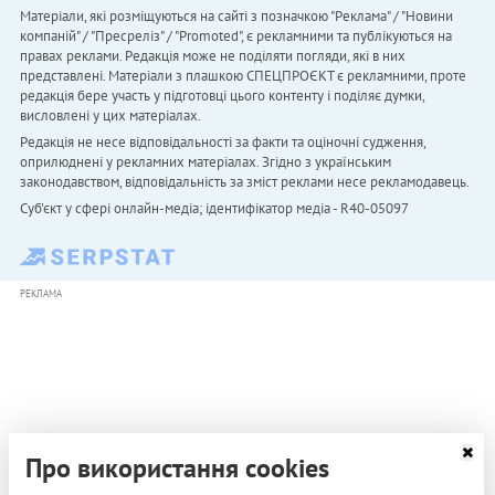
Матеріали, які розміщуються на сайті з позначкою "Реклама" / "Новини
компаній" / "Пресреліз" / "Promoted", є рекламними та публікуються на
правах реклами. Редакція може не поділяти погляди, які в них
представлені. Матеріали з плашкою СПЕЦПРОЄКТ є рекламними, проте
редакція бере участь у підготовці цього контенту і поділяє думки,
висловлені у цих матеріалах.
Редакція не несе відповідальності за факти та оціночні судження,
оприлюднені у рекламних матеріалах. Згідно з українським
законодавством, відповідальність за зміст реклами несе рекламодавець.
Cуб'єкт у сфері онлайн-медіа; ідентифікатор медіа - R40-05097
РЕКЛАМА
Про використання cookies