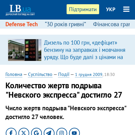
Підтримати
УКР
Defense Tech
“30 років гривні”
Фінансова грамо
Дизель по 100 грн, «дефіцит»
бензину на заправках і мовчання
уряду. Що буде далі з цінами на
пальне?
Головна
—
Суспільство
—
Події
—
1 грудня 2009
, 18:30
Количество жертв подрыва
"Невского экспресса" достигло 27
Число жертв подрыва "Невского экспресса"
достигло 27 человек.