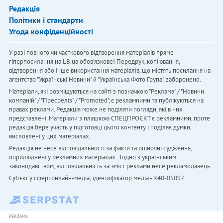
Редакція
Політики і стандарти
Угода конфіденційності
У разі повного чи часткового відтворення матеріалів пряме
гіперпосилання на LB.ua обов'язкове! Передрук, копіювання,
відтворення або інше використання матеріалів, що містять посилання на
агентство "Українськi Новини" й "Українська Фото Група", заборонено.
Матеріали, які розміщуються на сайті з позначкою "Реклама" / "Новини
компаній" / "Пресреліз" / "Promoted", є рекламними та публікуються на
правах реклами. Редакція може не поділяти погляди, які в них
представлені. Матеріали з плашкою СПЕЦПРОЄКТ є рекламними, проте
редакція бере участь у підготовці цього контенту і поділяє думки,
висловлені у цих матеріалах.
Редакція не несе відповідальності за факти та оціночні судження,
оприлюднені у рекламних матеріалах. Згідно з українським
законодавством, відповідальність за зміст реклами несе рекламодавець.
Cуб'єкт у сфері онлайн-медіа; ідентифікатор медіа - R40-05097
РЕКЛАМА