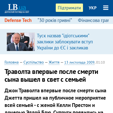
Підтримати
УКР
Defense Tech
“30 років гривні”
Фінансова грамо
Туск назвав "ідіотськими"
заклики заблокувати вступ
України до ЄС і закликав
припинити антиукраїнську
риторику
Головна
—
Суспільство
—
Життя
—
13 листопада 2009
, 01:10
Траволта впервые после смерти
сына вышел в свет с семьей
Джон Траволта впервые после смерти сына
Джетта пришел на публичное мероприятие
всей семьей - с женой Келли Престон и
дочерью Эллой Блю. Супруги появились на