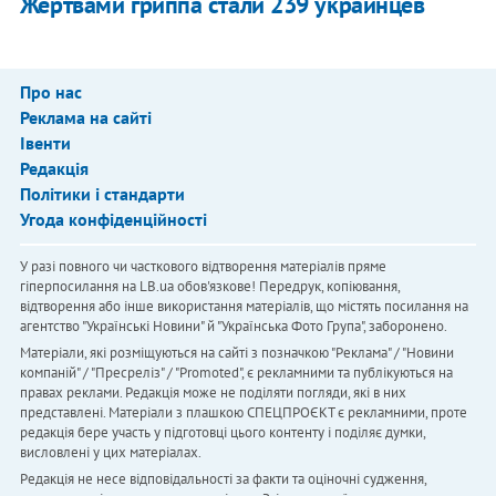
Жертвами гриппа стали 239 украинцев
Про нас
Реклама на сайті
Івенти
Редакція
Політики і стандарти
Угода конфіденційності
У разі повного чи часткового відтворення матеріалів пряме
гіперпосилання на LB.ua обов'язкове! Передрук, копіювання,
відтворення або інше використання матеріалів, що містять посилання на
агентство "Українськi Новини" й "Українська Фото Група", заборонено.
Матеріали, які розміщуються на сайті з позначкою "Реклама" / "Новини
компаній" / "Пресреліз" / "Promoted", є рекламними та публікуються на
правах реклами. Редакція може не поділяти погляди, які в них
представлені. Матеріали з плашкою СПЕЦПРОЄКТ є рекламними, проте
редакція бере участь у підготовці цього контенту і поділяє думки,
висловлені у цих матеріалах.
Редакція не несе відповідальності за факти та оціночні судження,