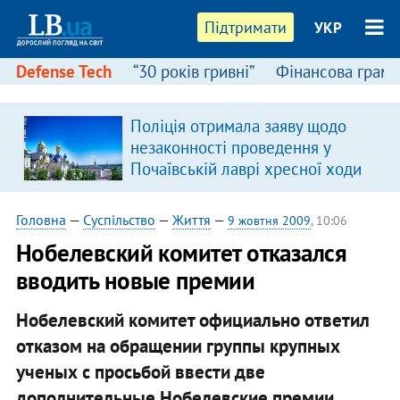
Підтримати
УКР
Defense Tech
“30 років гривні”
Фінансова грамо
Поліція отримала заяву щодо
незаконності проведення у
Почаївській лаврі хресної ходи
Головна
—
Суспільство
—
Життя
—
9 жовтня 2009
, 10:06
Нобелевский комитет отказался
вводить новые премии
Нобелевский комитет официально ответил
отказом на обращении группы крупных
ученых с просьбой ввести две
дополнительные Нобелевские премии.