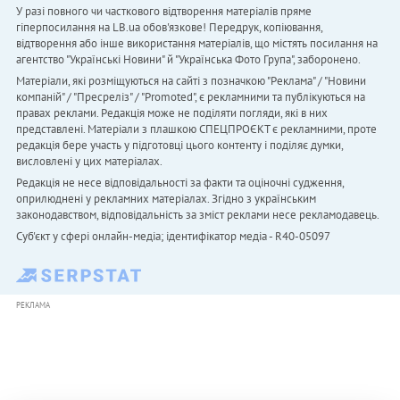
У разі повного чи часткового відтворення матеріалів пряме
гіперпосилання на LB.ua обов'язкове! Передрук, копіювання,
відтворення або інше використання матеріалів, що містять посилання на
агентство "Українськi Новини" й "Українська Фото Група", заборонено.
Матеріали, які розміщуються на сайті з позначкою "Реклама" / "Новини
компаній" / "Пресреліз" / "Promoted", є рекламними та публікуються на
правах реклами. Редакція може не поділяти погляди, які в них
представлені. Матеріали з плашкою СПЕЦПРОЄКТ є рекламними, проте
редакція бере участь у підготовці цього контенту і поділяє думки,
висловлені у цих матеріалах.
Редакція не несе відповідальності за факти та оціночні судження,
оприлюднені у рекламних матеріалах. Згідно з українським
законодавством, відповідальність за зміст реклами несе рекламодавець.
Cуб'єкт у сфері онлайн-медіа; ідентифікатор медіа - R40-05097
РЕКЛАМА