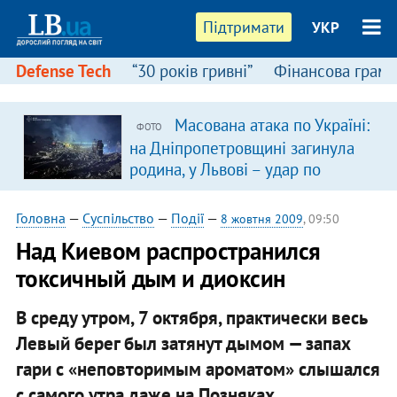
Підтримати
УКР
Defense Tech
“30 років гривні”
Фінансова грамо
Масована атака по Україні:
ФОТО
в
на Дніпропетровщині загинула
родина, у Львові – удар по
багатоповерхівках
(доповнюється)
Головна
—
Суспільство
—
Події
—
8 жовтня 2009
, 09:50
Над Киевом распространился
токсичный дым и диоксин
В среду утром, 7 октября, практически весь
Левый берег был затянут дымом — запах
гари с «неповторимым ароматом» слышался
с самого утра даже на Позняках.