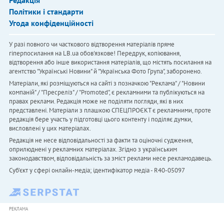
Політики і стандарти
Угода конфіденційності
У разі повного чи часткового відтворення матеріалів пряме
гіперпосилання на LB.ua обов'язкове! Передрук, копіювання,
відтворення або інше використання матеріалів, що містять посилання на
агентство "Українськi Новини" й "Українська Фото Група", заборонено.
Матеріали, які розміщуються на сайті з позначкою "Реклама" / "Новини
компаній" / "Пресреліз" / "Promoted", є рекламними та публікуються на
правах реклами. Редакція може не поділяти погляди, які в них
представлені. Матеріали з плашкою СПЕЦПРОЄКТ є рекламними, проте
редакція бере участь у підготовці цього контенту і поділяє думки,
висловлені у цих матеріалах.
Редакція не несе відповідальності за факти та оціночні судження,
оприлюднені у рекламних матеріалах. Згідно з українським
законодавством, відповідальність за зміст реклами несе рекламодавець.
Cуб'єкт у сфері онлайн-медіа; ідентифікатор медіа - R40-05097
РЕКЛАМА