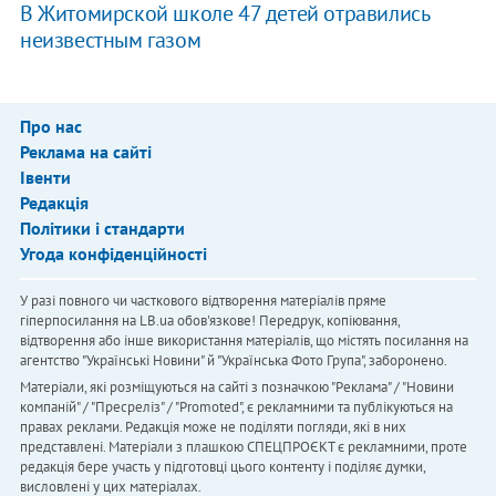
В Житомирской школе 47 детей отравились
неизвестным газом
Про нас
Реклама на сайті
Івенти
Редакція
Політики і стандарти
Угода конфіденційності
У разі повного чи часткового відтворення матеріалів пряме
гіперпосилання на LB.ua обов'язкове! Передрук, копіювання,
відтворення або інше використання матеріалів, що містять посилання на
агентство "Українськi Новини" й "Українська Фото Група", заборонено.
Матеріали, які розміщуються на сайті з позначкою "Реклама" / "Новини
компаній" / "Пресреліз" / "Promoted", є рекламними та публікуються на
правах реклами. Редакція може не поділяти погляди, які в них
представлені. Матеріали з плашкою СПЕЦПРОЄКТ є рекламними, проте
редакція бере участь у підготовці цього контенту і поділяє думки,
висловлені у цих матеріалах.