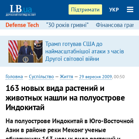
Підтримати
УКР
Defense Tech
“30 років гривні”
Фінансова грамо
Трамп готував США до
наймасштабнішої атаки з часів
Другої світової війни
Головна
—
Суспільство
—
Життя
—
29 вересня 2009
, 00:50
163 новых вида растений и
животных нашли на полуострове
Индокитай
На полуострове Индокитай в Юго-Восточной
Азии в районе реки Меконг ученые
обнаружили 163 новых вида растений и