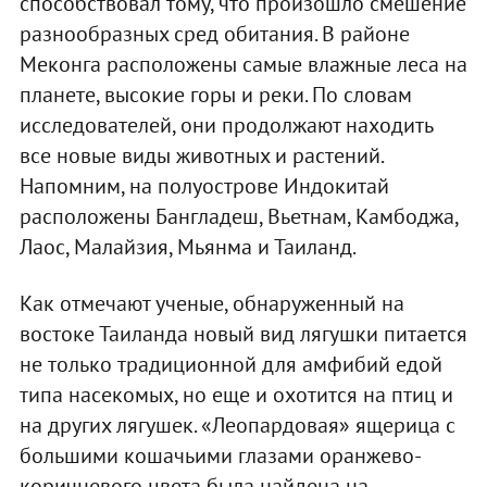
способствовал тому, что произошло смешение
разнообразных сред обитания. В районе
Меконга расположены самые влажные леса на
планете, высокие горы и реки. По словам
исследователей, они продолжают находить
все новые виды животных и растений.
Напомним, на полуострове Индокитай
расположены Бангладеш, Вьетнам, Камбоджа,
Лаос, Малайзия, Мьянма и Таиланд.
Как отмечают ученые, обнаруженный на
востоке Таиланда новый вид лягушки питается
не только традиционной для амфибий едой
типа насекомых, но еще и охотится на птиц и
на других лягушек. «Леопардовая» ящерица с
большими кошачьими глазами оранжево-
коричневого цвета была найдена на