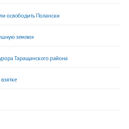
ли освободить Полански
решную землю»
урора Таращанского района
 взятке