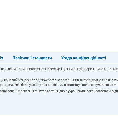
ія
Політики і стандарти
Угода конфіденційності
силання на LB.ua обов'язкове! Передрук, копіювання, відтворення або інше вико
ни компаній" / "Пресреліз" / "Promoted", є рекламними та публікуються на права
 редакція бере участь у підготовці цього контенту і поділяє думки, висловле
 оприлюднені у рекламних матеріалах. Згідно з українським законодавством, від