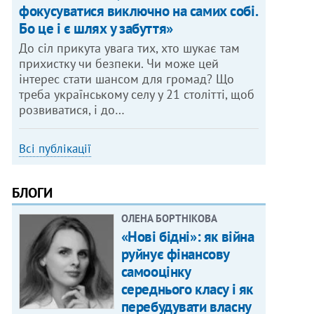
фокусуватися виключно на самих собі.
Бо це і є шлях у забуття»
До сіл прикута увага тих, хто шукає там
прихистку чи безпеки. Чи може цей
інтерес стати шансом для громад? Що
треба українському селу у 21 столітті, щоб
розвиватися, і до…
Всі публікації
БЛОГИ
ОЛЕНА БОРТНІКОВА
«Нові бідні»: як війна
руйнує фінансову
самооцінку
середнього класу і як
перебудувати власну