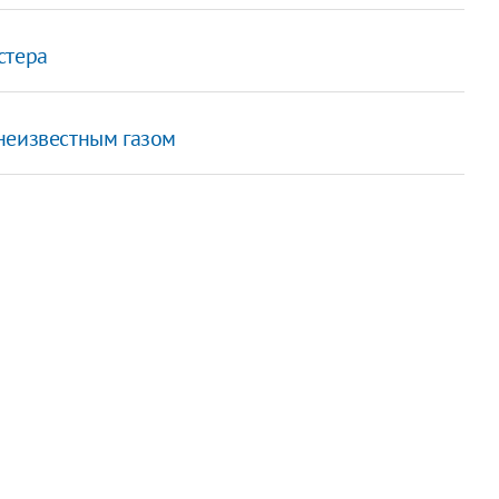
стера
неизвестным газом