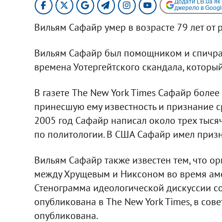
Додати LB.ua як
джерело в Googl
Вильям Сафайр умер в возрасте 79 лет от 
Вильям Сафайр был помощником и спичра
времена Уотергейтского скандала, который
В газете The New York Times Сафайр более 
принесшую ему известность и признание с
2005 год Сафайр написал около трех тысяч
по политологии. В США Сафайр имел призн
Вильям Сафайр также известен тем, что о
между Хрущевым и Никсоном во время аме
Стенограмма идеологической дискуссии с
опубликована в The New York Times, в сове
опубликована.