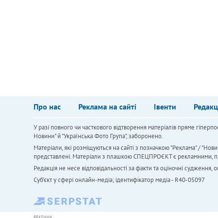
Про нас
Реклама на сайті
Івенти
Редакц
У разі повного чи часткового відтворення матеріалів пряме гіперпо
Новини" й "Українська Фото Група", заборонено.
Матеріали, які розміщуються на сайті з позначкою "Реклама" / "Нови
представлені. Матеріали з плашкою СПЕЦПРОЄКТ є рекламними, проте
Редакція не несе відповідальності за факти та оціночні судження,
Cуб'єкт у сфері онлайн-медіа; ідентифікатор медіа - R40-05097
РЕКЛАМА