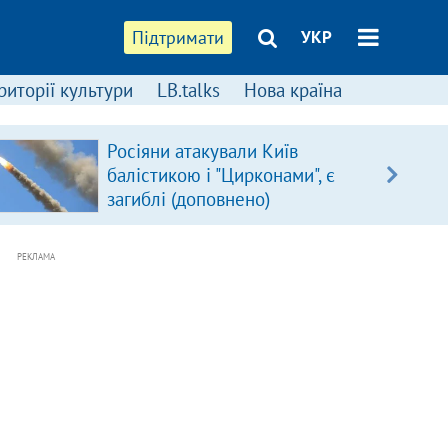
Підтримати
УКР
риторії культури
LB.talks
Нова країна
Росіяни атакували Київ
балістикою і "Цирконами", є
загиблі (доповнено)
РЕКЛАМА