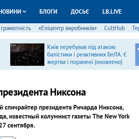
НОВИНИ
БЛОГИ
ДОСЬЄ
LB.LIVE
 грамотність
«Епіцентр виробників»
CultHub
Те
Київ перебував під атакою
балістики і реактивних БпЛА. Є
жертва і поранені (оновлено)
президента Никсона
 спичрайтер президента Ричарда Никсона,
а, известный колумнист газеты The New York
27 сентября.