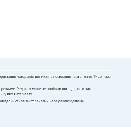
ристання матеріалів, що містять посилання на агентство "Українськi
х реклами. Редакція може не поділяти погляди, які в них
ні у цих матеріалах.
повідальність за зміст реклами несе рекламодавець.