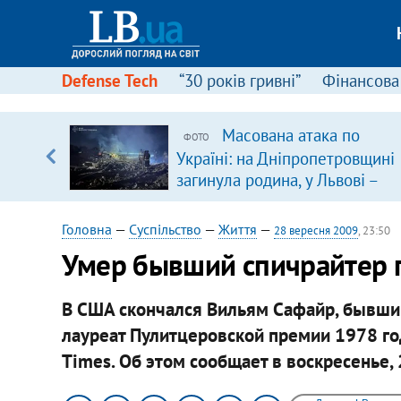
Defense Tech
“30 років гривні”
Фінансова
вив про
Масована атака по
ФОТО
боку
Україні: на Дніпропетровщині
загинула родина, у Львові –
удар по багатоповерхівках
(доповнюється)
Головна
—
Суспільство
—
Життя
—
28 вересня 2009
, 23:50
Умер бывший спичрайтер 
В США скончался Вильям Сафайр, бывший
лауреат Пулитцеровской премии 1978 год
Times. Об этом сообщает в воскресенье, 