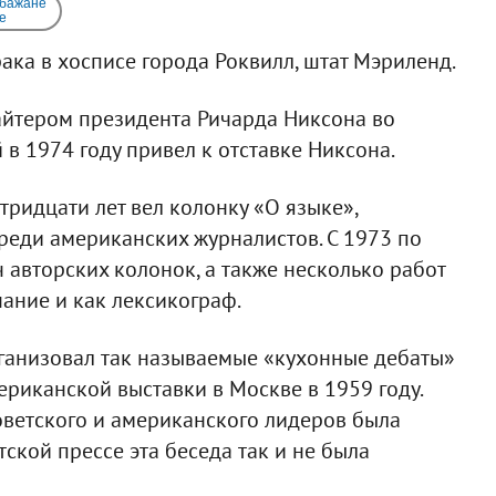
 бажане
e
рака в хосписе города Роквилл, штат Мэриленд.
йтером президента Ричарда Никсона во
 в 1974 году привел к отставке Никсона.
тридцати лет вел колонку «О языке»,
реди американских журналистов. С 1973 по
 авторских колонок, а также несколько работ
ание и как лексикограф.
рганизовал так называемые «кухонные дебаты»
риканской выставки в Москве в 1959 году.
оветского и американского лидеров была
тской прессе эта беседа так и не была