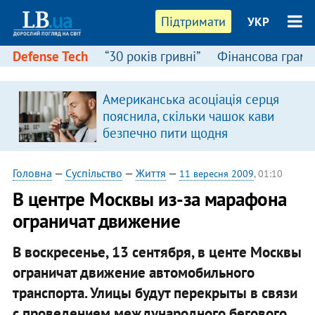
Підтримати
УКР
Defense Tech
“30 років гривні”
Фінансова грамо
Американська асоціація серця
пояснила, скільки чашок кави
безпечно пити щодня
Головна
—
Суспільство
—
Життя
—
11 вересня 2009
, 01:10
В центре Москвы из-за марафона
ограничат движение
В воскресенье, 13 сентября, в центе Москвы
ограничат движение автомобильного
транспорта. Улицы будут перекрыты в связи
с проведением международного бегового