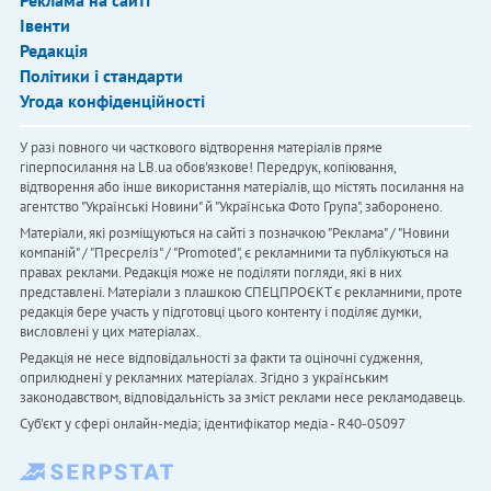
Івенти
Редакція
Політики і стандарти
Угода конфіденційності
У разі повного чи часткового відтворення матеріалів пряме
гіперпосилання на LB.ua обов'язкове! Передрук, копіювання,
відтворення або інше використання матеріалів, що містять посилання на
агентство "Українськi Новини" й "Українська Фото Група", заборонено.
Матеріали, які розміщуються на сайті з позначкою "Реклама" / "Новини
компаній" / "Пресреліз" / "Promoted", є рекламними та публікуються на
правах реклами. Редакція може не поділяти погляди, які в них
представлені. Матеріали з плашкою СПЕЦПРОЄКТ є рекламними, проте
редакція бере участь у підготовці цього контенту і поділяє думки,
висловлені у цих матеріалах.
Редакція не несе відповідальності за факти та оціночні судження,
оприлюднені у рекламних матеріалах. Згідно з українським
законодавством, відповідальність за зміст реклами несе рекламодавець.
Cуб'єкт у сфері онлайн-медіа; ідентифікатор медіа - R40-05097